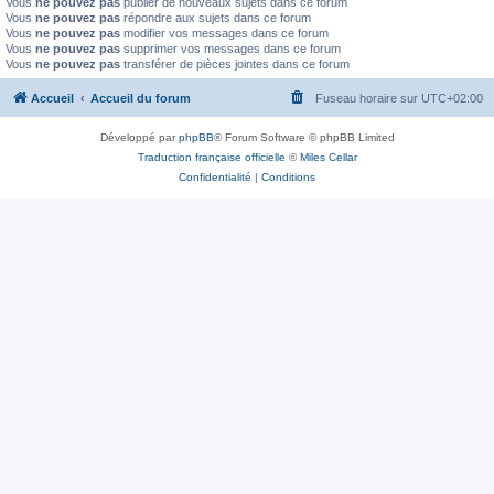
Vous
ne pouvez pas
publier de nouveaux sujets dans ce forum
Vous
ne pouvez pas
répondre aux sujets dans ce forum
Vous
ne pouvez pas
modifier vos messages dans ce forum
Vous
ne pouvez pas
supprimer vos messages dans ce forum
Vous
ne pouvez pas
transférer de pièces jointes dans ce forum
Accueil
Accueil du forum
Fuseau horaire sur
UTC+02:00
Développé par
phpBB
® Forum Software © phpBB Limited
Traduction française officielle
©
Miles Cellar
Confidentialité
|
Conditions