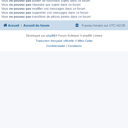
Vous
ne pouvez pas
publier de nouveaux sujets dans ce forum
Vous
ne pouvez pas
répondre aux sujets dans ce forum
Vous
ne pouvez pas
modifier vos messages dans ce forum
Vous
ne pouvez pas
supprimer vos messages dans ce forum
Vous
ne pouvez pas
transférer de pièces jointes dans ce forum
Accueil
Accueil du forum
Fuseau horaire sur
UTC+02:00
Développé par
phpBB
® Forum Software © phpBB Limited
Traduction française officielle
©
Miles Cellar
Confidentialité
|
Conditions