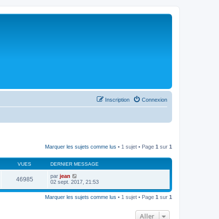
Inscription
Connexion
Marquer les sujets comme lus
• 1 sujet • Page
1
sur
1
VUES
DERNIER MESSAGE
par
jean
46985
02 sept. 2017, 21:53
Marquer les sujets comme lus
• 1 sujet • Page
1
sur
1
Aller