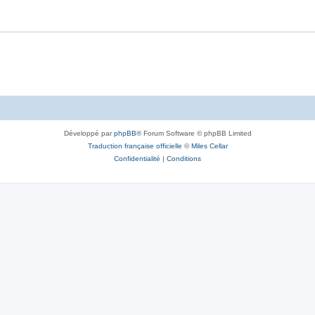
Développé par
phpBB
® Forum Software © phpBB Limited
Traduction française officielle
©
Miles Cellar
Confidentialité
|
Conditions