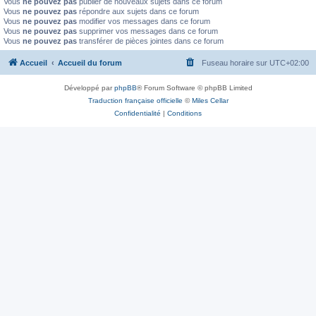
Vous
ne pouvez pas
publier de nouveaux sujets dans ce forum
Vous
ne pouvez pas
répondre aux sujets dans ce forum
Vous
ne pouvez pas
modifier vos messages dans ce forum
Vous
ne pouvez pas
supprimer vos messages dans ce forum
Vous
ne pouvez pas
transférer de pièces jointes dans ce forum
Accueil
Accueil du forum
Fuseau horaire sur
UTC+02:00
Développé par
phpBB
® Forum Software © phpBB Limited
Traduction française officielle
©
Miles Cellar
Confidentialité
|
Conditions