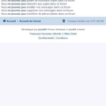
Vous
ne pouvez pas
publier de nouveaux sujets dans ce forum
Vous
ne pouvez pas
répondre aux sujets dans ce forum
Vous
ne pouvez pas
modifier vos messages dans ce forum
Vous
ne pouvez pas
supprimer vos messages dans ce forum
Vous
ne pouvez pas
transférer de pièces jointes dans ce forum
Accueil
Accueil du forum
Fuseau horaire sur
UTC+02:00
Développé par
phpBB
® Forum Software © phpBB Limited
Traduction française officielle
©
Miles Cellar
Confidentialité
|
Conditions