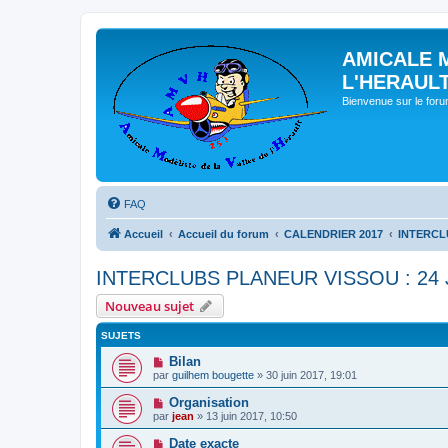
AMICALE 
L'HERAUL
Bienvenue sur le for
FAQ
Accueil
Accueil du forum
CALENDRIER 2017
INTERCLU
INTERCLUBS PLANEUR VISSOU : 24 
Nouveau sujet
SUJETS
Bilan
par
guilhem bougette
» 30 juin 2017, 19:01
Organisation
par
jean
» 13 juin 2017, 10:50
Date exacte