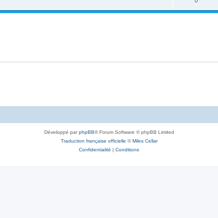
0
Développé par
phpBB
® Forum Software © phpBB Limited
Traduction française officielle
©
Miles Cellar
Confidentialité
|
Conditions