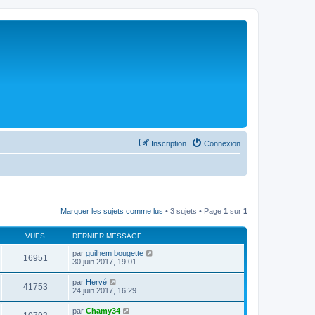
Inscription
Connexion
Marquer les sujets comme lus
• 3 sujets • Page
1
sur
1
VUES
DERNIER MESSAGE
par
guilhem bougette
16951
30 juin 2017, 19:01
par
Hervé
41753
24 juin 2017, 16:29
par
Chamy34