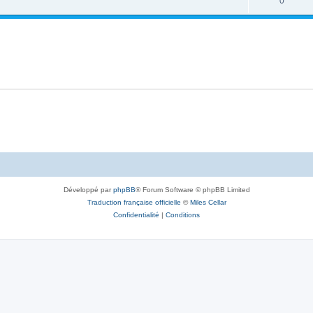
0
Développé par
phpBB
® Forum Software © phpBB Limited
Traduction française officielle
©
Miles Cellar
Confidentialité
|
Conditions