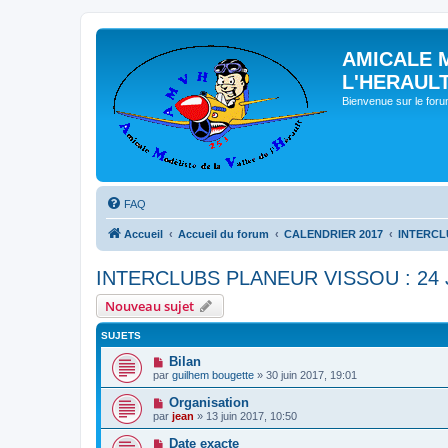
AMICALE 
L'HERAUL
Bienvenue sur le for
FAQ
Accueil
Accueil du forum
CALENDRIER 2017
INTERCLU
INTERCLUBS PLANEUR VISSOU : 24 
Nouveau sujet
SUJETS
Bilan
par
guilhem bougette
» 30 juin 2017, 19:01
Organisation
par
jean
» 13 juin 2017, 10:50
Date exacte