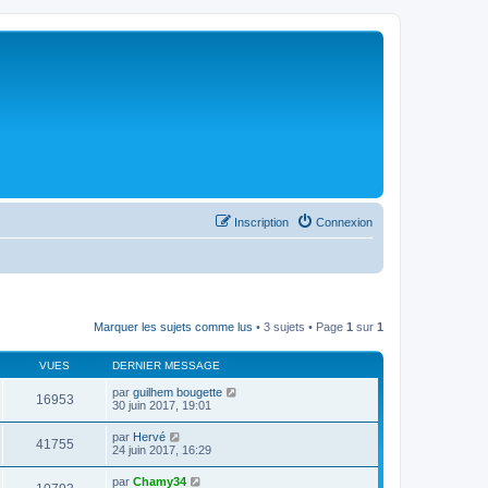
Inscription
Connexion
Marquer les sujets comme lus
• 3 sujets • Page
1
sur
1
VUES
DERNIER MESSAGE
par
guilhem bougette
16953
30 juin 2017, 19:01
par
Hervé
41755
24 juin 2017, 16:29
par
Chamy34