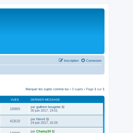
Inscription
Connexion
Marquer les sujets comme lus
• 3 sujets • Page
1
sur
1
VUES
DERNIER MESSAGE
par
guilhem bougette
16965
30 juin 2017, 19:01
par
Hervé
41810
24 juin 2017, 16:29
par
Chamy34