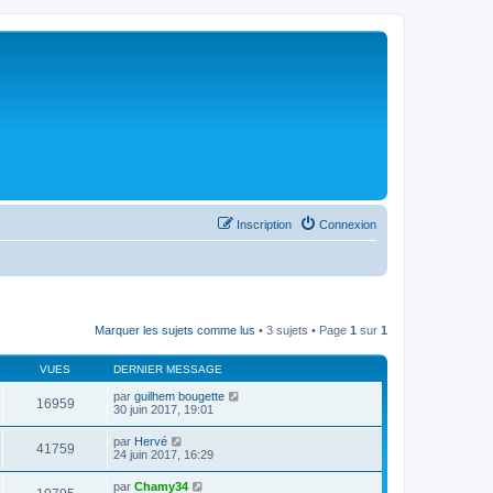
Inscription
Connexion
Marquer les sujets comme lus
• 3 sujets • Page
1
sur
1
VUES
DERNIER MESSAGE
par
guilhem bougette
16959
30 juin 2017, 19:01
par
Hervé
41759
24 juin 2017, 16:29
par
Chamy34