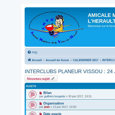
AMICALE 
L'HERAUL
Bienvenue sur le for
FAQ
Accueil
Accueil du forum
CALENDRIER 2017
INTERCLU
INTERCLUBS PLANEUR VISSOU : 24 
Nouveau sujet
SUJETS
Bilan
par
guilhem bougette
» 30 juin 2017, 19:01
Organisation
par
jean
» 13 juin 2017, 10:50
Date exacte