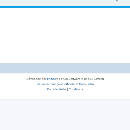
0
Développé par
phpBB
® Forum Software © phpBB Limited
Traduction française officielle
©
Miles Cellar
Confidentialité
|
Conditions