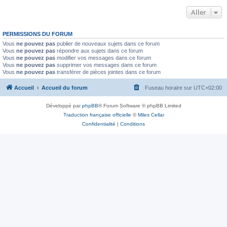
Aller
PERMISSIONS DU FORUM
Vous
ne pouvez pas
publier de nouveaux sujets dans ce forum
Vous
ne pouvez pas
répondre aux sujets dans ce forum
Vous
ne pouvez pas
modifier vos messages dans ce forum
Vous
ne pouvez pas
supprimer vos messages dans ce forum
Vous
ne pouvez pas
transférer de pièces jointes dans ce forum
Accueil
Accueil du forum
Fuseau horaire sur
UTC+02:00
Développé par
phpBB
® Forum Software © phpBB Limited
Traduction française officielle
©
Miles Cellar
Confidentialité
|
Conditions