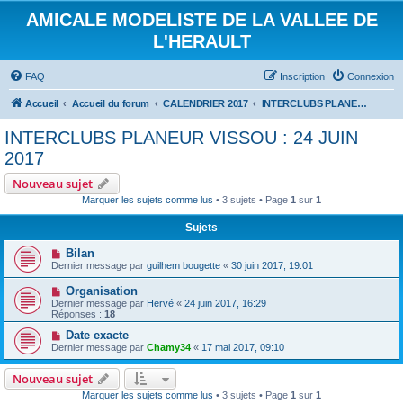
AMICALE MODELISTE DE LA VALLEE DE
L'HERAULT
FAQ
Inscription
Connexion
Accueil
Accueil du forum
CALENDRIER 2017
INTERCLUBS PLANEUR VISSOU : 24 JUIN 2017
INTERCLUBS PLANEUR VISSOU : 24 JUIN
2017
Nouveau sujet
Marquer les sujets comme lus
• 3 sujets • Page
1
sur
1
Sujets
Bilan
Dernier message par
guilhem bougette
«
30 juin 2017, 19:01
Organisation
Dernier message par
Hervé
«
24 juin 2017, 16:29
Réponses :
18
Date exacte
Dernier message par
Chamy34
«
17 mai 2017, 09:10
Nouveau sujet
Marquer les sujets comme lus
• 3 sujets • Page
1
sur
1