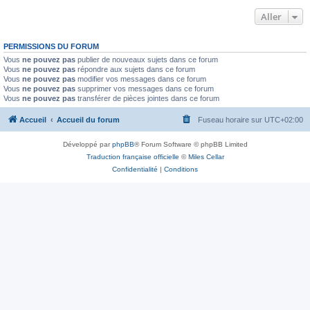
Aller
PERMISSIONS DU FORUM
Vous
ne pouvez pas
publier de nouveaux sujets dans ce forum
Vous
ne pouvez pas
répondre aux sujets dans ce forum
Vous
ne pouvez pas
modifier vos messages dans ce forum
Vous
ne pouvez pas
supprimer vos messages dans ce forum
Vous
ne pouvez pas
transférer de pièces jointes dans ce forum
Accueil
Accueil du forum
Fuseau horaire sur
UTC+02:00
Développé par
phpBB
® Forum Software © phpBB Limited
Traduction française officielle
©
Miles Cellar
Confidentialité
|
Conditions