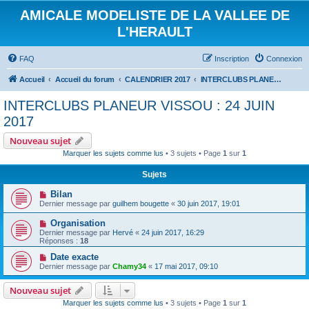
AMICALE MODELISTE DE LA VALLEE DE
L'HERAULT
FAQ
Inscription
Connexion
Accueil
Accueil du forum
CALENDRIER 2017
INTERCLUBS PLANEUR VISSOU : 24 JUIN 2017
INTERCLUBS PLANEUR VISSOU : 24 JUIN
2017
Nouveau sujet
Marquer les sujets comme lus
• 3 sujets • Page
1
sur
1
Sujets
Bilan
Dernier message par
guilhem bougette
«
30 juin 2017, 19:01
Organisation
Dernier message par
Hervé
«
24 juin 2017, 16:29
Réponses :
18
Date exacte
Dernier message par
Chamy34
«
17 mai 2017, 09:10
Nouveau sujet
Marquer les sujets comme lus
• 3 sujets • Page
1
sur
1