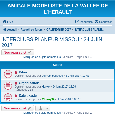
AMICALE MODELISTE DE LA VALLEE DE
L'HERAULT
FAQ
Inscription
Connexion
Accueil
Accueil du forum
CALENDRIER 2017
INTERCLUBS PLANEUR VISSOU : 24 JUIN 2017
INTERCLUBS PLANEUR VISSOU : 24 JUIN
2017
Nouveau sujet
Marquer les sujets comme lus
• 3 sujets • Page
1
sur
1
Sujets
Bilan
Dernier message par
guilhem bougette
«
30 juin 2017, 19:01
Organisation
Dernier message par
Hervé
«
24 juin 2017, 16:29
Réponses :
18
Date exacte
Dernier message par
Chamy34
«
17 mai 2017, 09:10
Nouveau sujet
Marquer les sujets comme lus
• 3 sujets • Page
1
sur
1