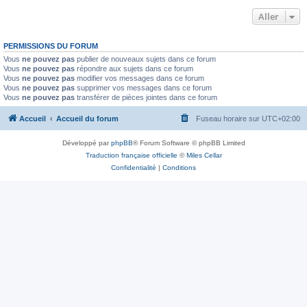
Aller
PERMISSIONS DU FORUM
Vous
ne pouvez pas
publier de nouveaux sujets dans ce forum
Vous
ne pouvez pas
répondre aux sujets dans ce forum
Vous
ne pouvez pas
modifier vos messages dans ce forum
Vous
ne pouvez pas
supprimer vos messages dans ce forum
Vous
ne pouvez pas
transférer de pièces jointes dans ce forum
Accueil
Accueil du forum
Fuseau horaire sur
UTC+02:00
Développé par
phpBB
® Forum Software © phpBB Limited
Traduction française officielle
©
Miles Cellar
Confidentialité
|
Conditions