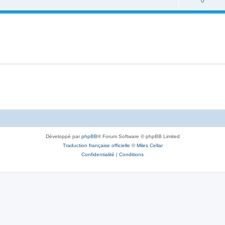
0
Développé par
phpBB
® Forum Software © phpBB Limited
Traduction française officielle
©
Miles Cellar
Confidentialité
|
Conditions