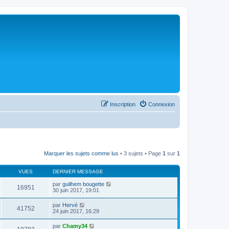
Inscription
Connexion
Marquer les sujets comme lus
• 3 sujets • Page
1
sur
1
VUES
DERNIER MESSAGE
par
guilhem bougette
16951
30 juin 2017, 19:01
par
Hervé
41752
24 juin 2017, 16:29
par
Chamy34