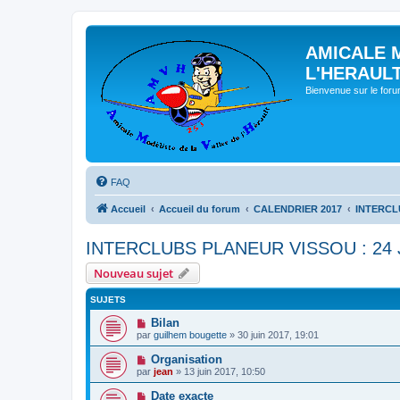
AMICALE 
L'HERAUL
Bienvenue sur le for
FAQ
Accueil
Accueil du forum
CALENDRIER 2017
INTERCLU
INTERCLUBS PLANEUR VISSOU : 24 
Nouveau sujet
SUJETS
Bilan
par
guilhem bougette
» 30 juin 2017, 19:01
Organisation
par
jean
» 13 juin 2017, 10:50
Date exacte