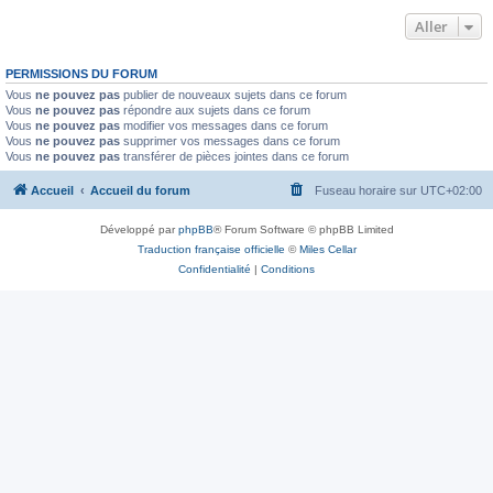
Aller
PERMISSIONS DU FORUM
Vous
ne pouvez pas
publier de nouveaux sujets dans ce forum
Vous
ne pouvez pas
répondre aux sujets dans ce forum
Vous
ne pouvez pas
modifier vos messages dans ce forum
Vous
ne pouvez pas
supprimer vos messages dans ce forum
Vous
ne pouvez pas
transférer de pièces jointes dans ce forum
Accueil
Accueil du forum
Fuseau horaire sur
UTC+02:00
Développé par
phpBB
® Forum Software © phpBB Limited
Traduction française officielle
©
Miles Cellar
Confidentialité
|
Conditions