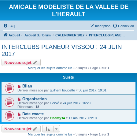
AMICALE MODELISTE DE LA VALLEE DE
L'HERAULT
FAQ
Inscription
Connexion
Accueil
Accueil du forum
CALENDRIER 2017
INTERCLUBS PLANEUR VISSOU : 24 JUIN 2017
INTERCLUBS PLANEUR VISSOU : 24 JUIN
2017
Nouveau sujet
Marquer les sujets comme lus
• 3 sujets • Page
1
sur
1
Sujets
Bilan
Dernier message par
guilhem bougette
«
30 juin 2017, 19:01
Organisation
Dernier message par
Hervé
«
24 juin 2017, 16:29
Réponses :
18
Date exacte
Dernier message par
Chamy34
«
17 mai 2017, 09:10
Nouveau sujet
Marquer les sujets comme lus
• 3 sujets • Page
1
sur
1