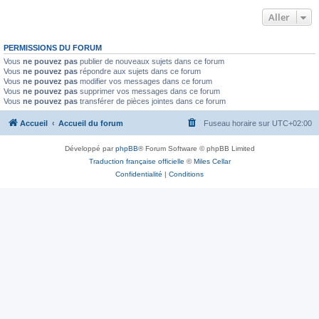
Aller
PERMISSIONS DU FORUM
Vous
ne pouvez pas
publier de nouveaux sujets dans ce forum
Vous
ne pouvez pas
répondre aux sujets dans ce forum
Vous
ne pouvez pas
modifier vos messages dans ce forum
Vous
ne pouvez pas
supprimer vos messages dans ce forum
Vous
ne pouvez pas
transférer de pièces jointes dans ce forum
Accueil
Accueil du forum
Fuseau horaire sur
UTC+02:00
Développé par
phpBB
® Forum Software © phpBB Limited
Traduction française officielle
©
Miles Cellar
Confidentialité
|
Conditions