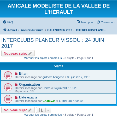
AMICALE MODELISTE DE LA VALLEE DE
L'HERAULT
FAQ
Inscription
Connexion
Accueil
Accueil du forum
CALENDRIER 2017
INTERCLUBS PLANEUR VISSOU : 24 JUIN 2017
INTERCLUBS PLANEUR VISSOU : 24 JUIN
2017
Nouveau sujet
Marquer les sujets comme lus
• 3 sujets • Page
1
sur
1
Sujets
Bilan
Dernier message par
guilhem bougette
«
30 juin 2017, 19:01
Organisation
Dernier message par
Hervé
«
24 juin 2017, 16:29
Réponses :
18
Date exacte
Dernier message par
Chamy34
«
17 mai 2017, 09:10
Nouveau sujet
Marquer les sujets comme lus
• 3 sujets • Page
1
sur
1