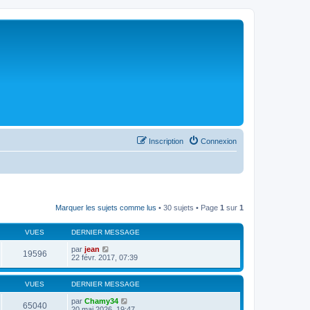
Inscription
Connexion
Marquer les sujets comme lus
• 30 sujets • Page
1
sur
1
VUES
DERNIER MESSAGE
par
jean
19596
22 févr. 2017, 07:39
VUES
DERNIER MESSAGE
par
Chamy34
65040
20 mai 2026, 19:47