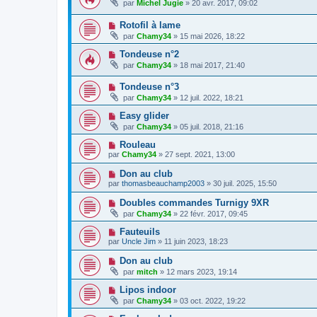
par
Michel Jugie
» 20 avr. 2017, 09:02
Rotofil à lame
par
Chamy34
» 15 mai 2026, 18:22
Tondeuse n°2
par
Chamy34
» 18 mai 2017, 21:40
Tondeuse n°3
par
Chamy34
» 12 juil. 2022, 18:21
Easy glider
par
Chamy34
» 05 juil. 2018, 21:16
Rouleau
par
Chamy34
» 27 sept. 2021, 13:00
Don au club
par
thomasbeauchamp2003
» 30 juil. 2025, 15:50
Doubles commandes Turnigy 9XR
par
Chamy34
» 22 févr. 2017, 09:45
Fauteuils
par
Uncle Jim
» 11 juin 2023, 18:23
Don au club
par
mitch
» 12 mars 2023, 19:14
Lipos indoor
par
Chamy34
» 03 oct. 2022, 19:22