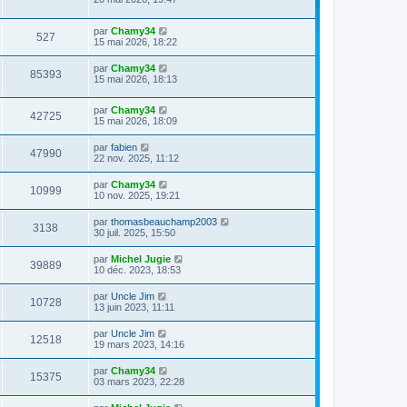
par
Chamy34
527
15 mai 2026, 18:22
par
Chamy34
85393
15 mai 2026, 18:13
par
Chamy34
42725
15 mai 2026, 18:09
par
fabien
47990
22 nov. 2025, 11:12
par
Chamy34
10999
10 nov. 2025, 19:21
par
thomasbeauchamp2003
3138
30 juil. 2025, 15:50
par
Michel Jugie
39889
10 déc. 2023, 18:53
par
Uncle Jim
10728
13 juin 2023, 11:11
par
Uncle Jim
12518
19 mars 2023, 14:16
par
Chamy34
15375
03 mars 2023, 22:28