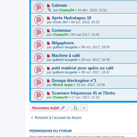
Calmato
par
Chamy34
» 04 déc. 2018, 12:52
Après Hydralagou 18
par
Uncle Jim
» 08 oct. 2018, 18:16
Conteneur
par
Chamy34
» 09 mai 2017, 13:45
Mégaphone.
par
guilhem bougette
» 08 oct. 2017, 18:50
Machine à café
par
guilhem bougette
» 08 oct. 2017, 18:49
petit matériel pour apéro ou café
par
guilhem bougette
» 08 oct. 2017, 18:47
Groupe électrogène n°1
par
Michel Jugie
» 15 avr. 2017, 12:55
Scanners fréquences 41 et 72mhz
par
Chamy34
» 17 avr. 2017, 11:16
Nouveau sujet
Revenir à l’accueil du forum
PERMISSIONS DU FORUM
Vous
ne pouvez pas
publier de nouveaux sujets dans ce forum