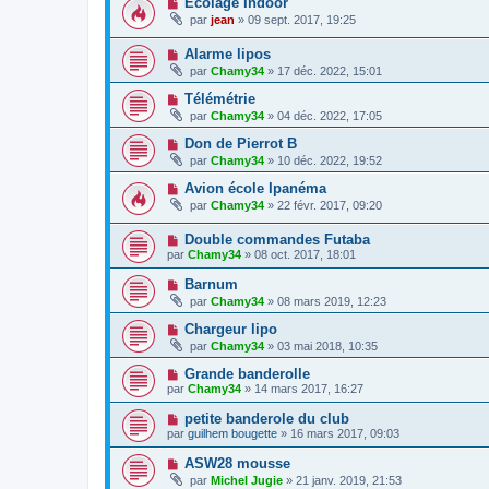
Ecolage Indoor
par
jean
» 09 sept. 2017, 19:25
Alarme lipos
par
Chamy34
» 17 déc. 2022, 15:01
Télémétrie
par
Chamy34
» 04 déc. 2022, 17:05
Don de Pierrot B
par
Chamy34
» 10 déc. 2022, 19:52
Avion école Ipanéma
par
Chamy34
» 22 févr. 2017, 09:20
Double commandes Futaba
par
Chamy34
» 08 oct. 2017, 18:01
Barnum
par
Chamy34
» 08 mars 2019, 12:23
Chargeur lipo
par
Chamy34
» 03 mai 2018, 10:35
Grande banderolle
par
Chamy34
» 14 mars 2017, 16:27
petite banderole du club
par
guilhem bougette
» 16 mars 2017, 09:03
ASW28 mousse
par
Michel Jugie
» 21 janv. 2019, 21:53