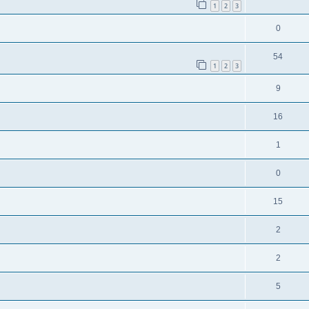
1
2
3
0
54
1
2
3
9
16
1
0
15
2
2
5