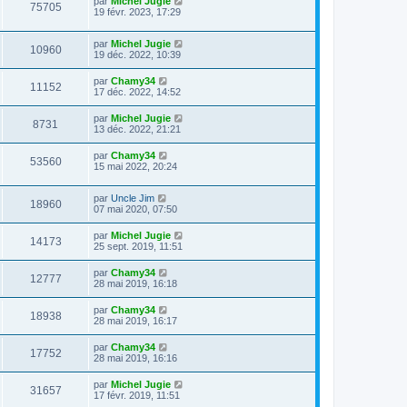
par
Michel Jugie
75705
19 févr. 2023, 17:29
par
Michel Jugie
10960
19 déc. 2022, 10:39
par
Chamy34
11152
17 déc. 2022, 14:52
par
Michel Jugie
8731
13 déc. 2022, 21:21
par
Chamy34
53560
15 mai 2022, 20:24
par
Uncle Jim
18960
07 mai 2020, 07:50
par
Michel Jugie
14173
25 sept. 2019, 11:51
par
Chamy34
12777
28 mai 2019, 16:18
par
Chamy34
18938
28 mai 2019, 16:17
par
Chamy34
17752
28 mai 2019, 16:16
par
Michel Jugie
31657
17 févr. 2019, 11:51