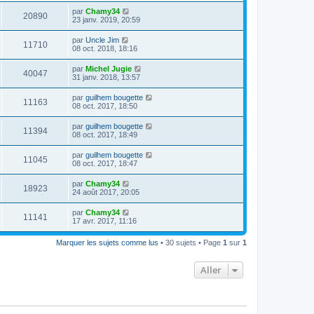
par
Chamy34
20890
23 janv. 2019, 20:59
par
Uncle Jim
11710
08 oct. 2018, 18:16
par
Michel Jugie
40047
31 janv. 2018, 13:57
par
guilhem bougette
11163
08 oct. 2017, 18:50
par
guilhem bougette
11394
08 oct. 2017, 18:49
par
guilhem bougette
11045
08 oct. 2017, 18:47
par
Chamy34
18923
24 août 2017, 20:05
par
Chamy34
11141
17 avr. 2017, 11:16
Marquer les sujets comme lus
• 30 sujets • Page
1
sur
1
Aller