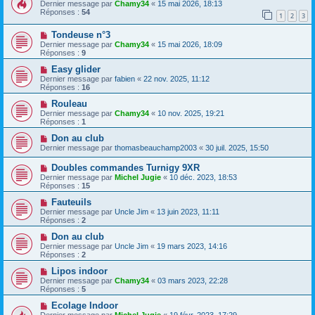
Dernier message par
Chamy34
«
15 mai 2026, 18:13
Réponses :
54
1
2
3
Tondeuse n°3
Dernier message par
Chamy34
«
15 mai 2026, 18:09
Réponses :
9
Easy glider
Dernier message par
fabien
«
22 nov. 2025, 11:12
Réponses :
16
Rouleau
Dernier message par
Chamy34
«
10 nov. 2025, 19:21
Réponses :
1
Don au club
Dernier message par
thomasbeauchamp2003
«
30 juil. 2025, 15:50
Doubles commandes Turnigy 9XR
Dernier message par
Michel Jugie
«
10 déc. 2023, 18:53
Réponses :
15
Fauteuils
Dernier message par
Uncle Jim
«
13 juin 2023, 11:11
Réponses :
2
Don au club
Dernier message par
Uncle Jim
«
19 mars 2023, 14:16
Réponses :
2
Lipos indoor
Dernier message par
Chamy34
«
03 mars 2023, 22:28
Réponses :
5
Ecolage Indoor