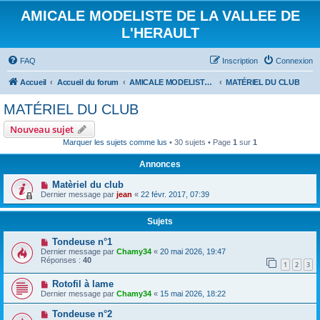
AMICALE MODELISTE DE LA VALLEE DE
L'HERAULT
FAQ
Inscription
Connexion
Accueil
Accueil du forum
AMICALE MODELISTE DE LA VALLEE DE L'HERAULT
MATÉRIEL DU CLUB
MATÉRIEL DU CLUB
Nouveau sujet
Marquer les sujets comme lus
• 30 sujets • Page
1
sur
1
Annonces
Matèriel du club
Dernier message par
jean
«
22 févr. 2017, 07:39
Sujets
Tondeuse n°1
Dernier message par
Chamy34
«
20 mai 2026, 19:47
Réponses :
40
1
2
3
Rotofil à lame
Dernier message par
Chamy34
«
15 mai 2026, 18:22
Tondeuse n°2