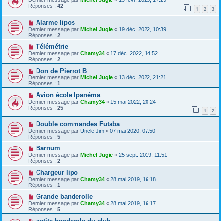
Dernier message par
Michel Jugie
«
19 févr. 2023, 17:29
Réponses :
42
1
2
3
Alarme lipos
Dernier message par
Michel Jugie
«
19 déc. 2022, 10:39
Réponses :
2
Télémétrie
Dernier message par
Chamy34
«
17 déc. 2022, 14:52
Réponses :
2
Don de Pierrot B
Dernier message par
Michel Jugie
«
13 déc. 2022, 21:21
Réponses :
1
Avion école Ipanéma
Dernier message par
Chamy34
«
15 mai 2022, 20:24
Réponses :
25
1
2
Double commandes Futaba
Dernier message par
Uncle Jim
«
07 mai 2020, 07:50
Réponses :
5
Barnum
Dernier message par
Michel Jugie
«
25 sept. 2019, 11:51
Réponses :
2
Chargeur lipo
Dernier message par
Chamy34
«
28 mai 2019, 16:18
Réponses :
1
Grande banderolle
Dernier message par
Chamy34
«
28 mai 2019, 16:17
Réponses :
5
petite banderole du club