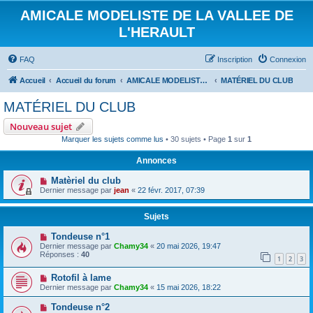
AMICALE MODELISTE DE LA VALLEE DE
L'HERAULT
FAQ
Inscription
Connexion
Accueil
Accueil du forum
AMICALE MODELISTE DE LA VALLEE DE L'HERAULT
MATÉRIEL DU CLUB
MATÉRIEL DU CLUB
Nouveau sujet
Marquer les sujets comme lus
• 30 sujets • Page
1
sur
1
Annonces
Matèriel du club
Dernier message par
jean
«
22 févr. 2017, 07:39
Sujets
Tondeuse n°1
Dernier message par
Chamy34
«
20 mai 2026, 19:47
Réponses :
40
1
2
3
Rotofil à lame
Dernier message par
Chamy34
«
15 mai 2026, 18:22
Tondeuse n°2