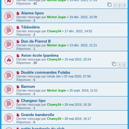
Dernier message par
Michel Jugie
«
19 févr. 2023, 17:29
Réponses :
42
1
2
3
Alarme lipos
Dernier message par
Michel Jugie
«
19 déc. 2022, 10:39
Réponses :
2
Télémétrie
Dernier message par
Chamy34
«
17 déc. 2022, 14:52
Réponses :
2
Don de Pierrot B
Dernier message par
Michel Jugie
«
13 déc. 2022, 21:21
Réponses :
1
Avion école Ipanéma
Dernier message par
Chamy34
«
15 mai 2022, 20:24
Réponses :
25
1
2
Double commandes Futaba
Dernier message par
Uncle Jim
«
07 mai 2020, 07:50
Réponses :
5
Barnum
Dernier message par
Michel Jugie
«
25 sept. 2019, 11:51
Réponses :
2
Chargeur lipo
Dernier message par
Chamy34
«
28 mai 2019, 16:18
Réponses :
1
Grande banderolle
Dernier message par
Chamy34
«
28 mai 2019, 16:17
Réponses :
5
petite banderole du club