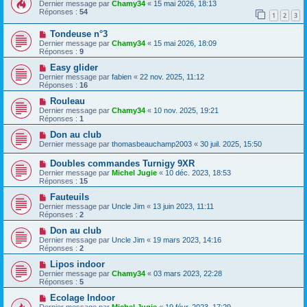
Dernier message par
Chamy34
«
15 mai 2026, 18:13
Réponses :
54
1
2
3
Tondeuse n°3
Dernier message par
Chamy34
«
15 mai 2026, 18:09
Réponses :
9
Easy glider
Dernier message par
fabien
«
22 nov. 2025, 11:12
Réponses :
16
Rouleau
Dernier message par
Chamy34
«
10 nov. 2025, 19:21
Réponses :
1
Don au club
Dernier message par
thomasbeauchamp2003
«
30 juil. 2025, 15:50
Doubles commandes Turnigy 9XR
Dernier message par
Michel Jugie
«
10 déc. 2023, 18:53
Réponses :
15
Fauteuils
Dernier message par
Uncle Jim
«
13 juin 2023, 11:11
Réponses :
2
Don au club
Dernier message par
Uncle Jim
«
19 mars 2023, 14:16
Réponses :
2
Lipos indoor
Dernier message par
Chamy34
«
03 mars 2023, 22:28
Réponses :
5
Ecolage Indoor