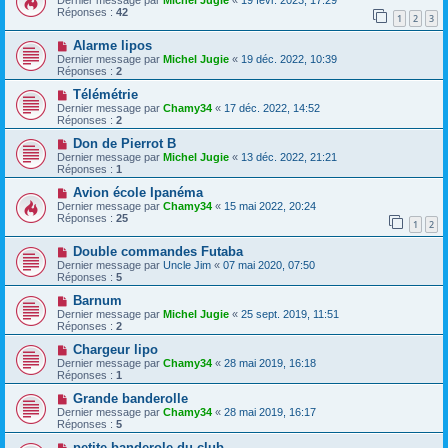
Dernier message par
Michel Jugie
«
19 févr. 2023, 17:29
Réponses :
42
1
2
3
Alarme lipos
Dernier message par
Michel Jugie
«
19 déc. 2022, 10:39
Réponses :
2
Télémétrie
Dernier message par
Chamy34
«
17 déc. 2022, 14:52
Réponses :
2
Don de Pierrot B
Dernier message par
Michel Jugie
«
13 déc. 2022, 21:21
Réponses :
1
Avion école Ipanéma
Dernier message par
Chamy34
«
15 mai 2022, 20:24
Réponses :
25
1
2
Double commandes Futaba
Dernier message par
Uncle Jim
«
07 mai 2020, 07:50
Réponses :
5
Barnum
Dernier message par
Michel Jugie
«
25 sept. 2019, 11:51
Réponses :
2
Chargeur lipo
Dernier message par
Chamy34
«
28 mai 2019, 16:18
Réponses :
1
Grande banderolle
Dernier message par
Chamy34
«
28 mai 2019, 16:17
Réponses :
5
petite banderole du club