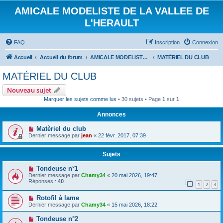
AMICALE MODELISTE DE LA VALLEE DE
L'HERAULT
FAQ
Inscription
Connexion
Accueil
Accueil du forum
AMICALE MODELISTE DE LA VALLEE DE L'HERAULT
MATÉRIEL DU CLUB
MATÉRIEL DU CLUB
Nouveau sujet
Marquer les sujets comme lus
• 30 sujets • Page
1
sur
1
Annonces
Matèriel du club
Dernier message par
jean
«
22 févr. 2017, 07:39
Sujets
Tondeuse n°1
Dernier message par
Chamy34
«
20 mai 2026, 19:47
Réponses :
40
1
2
3
Rotofil à lame
Dernier message par
Chamy34
«
15 mai 2026, 18:22
Tondeuse n°2