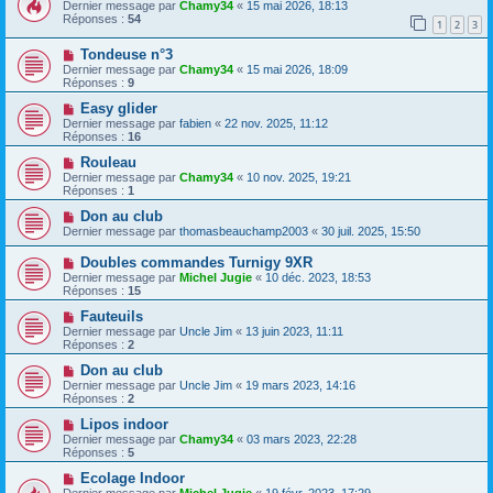
Dernier message par
Chamy34
«
15 mai 2026, 18:13
Réponses :
54
1
2
3
Tondeuse n°3
Dernier message par
Chamy34
«
15 mai 2026, 18:09
Réponses :
9
Easy glider
Dernier message par
fabien
«
22 nov. 2025, 11:12
Réponses :
16
Rouleau
Dernier message par
Chamy34
«
10 nov. 2025, 19:21
Réponses :
1
Don au club
Dernier message par
thomasbeauchamp2003
«
30 juil. 2025, 15:50
Doubles commandes Turnigy 9XR
Dernier message par
Michel Jugie
«
10 déc. 2023, 18:53
Réponses :
15
Fauteuils
Dernier message par
Uncle Jim
«
13 juin 2023, 11:11
Réponses :
2
Don au club
Dernier message par
Uncle Jim
«
19 mars 2023, 14:16
Réponses :
2
Lipos indoor
Dernier message par
Chamy34
«
03 mars 2023, 22:28
Réponses :
5
Ecolage Indoor