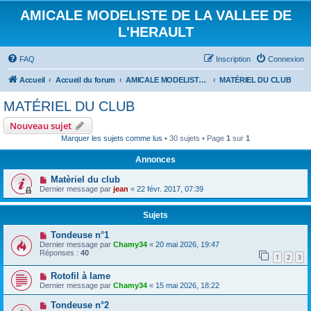
AMICALE MODELISTE DE LA VALLEE DE
L'HERAULT
FAQ
Inscription
Connexion
Accueil
Accueil du forum
AMICALE MODELISTE DE LA VALLEE DE L'HERAULT
MATÉRIEL DU CLUB
MATÉRIEL DU CLUB
Nouveau sujet
Marquer les sujets comme lus
• 30 sujets • Page
1
sur
1
Annonces
Matèriel du club
Dernier message par
jean
«
22 févr. 2017, 07:39
Sujets
Tondeuse n°1
Dernier message par
Chamy34
«
20 mai 2026, 19:47
Réponses :
40
1
2
3
Rotofil à lame
Dernier message par
Chamy34
«
15 mai 2026, 18:22
Tondeuse n°2