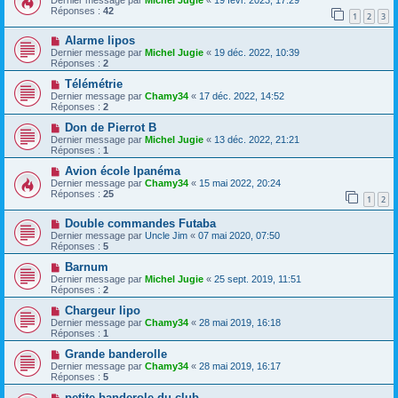
Dernier message par
Michel Jugie
«
19 févr. 2023, 17:29
Réponses :
42
1
2
3
Alarme lipos
Dernier message par
Michel Jugie
«
19 déc. 2022, 10:39
Réponses :
2
Télémétrie
Dernier message par
Chamy34
«
17 déc. 2022, 14:52
Réponses :
2
Don de Pierrot B
Dernier message par
Michel Jugie
«
13 déc. 2022, 21:21
Réponses :
1
Avion école Ipanéma
Dernier message par
Chamy34
«
15 mai 2022, 20:24
Réponses :
25
1
2
Double commandes Futaba
Dernier message par
Uncle Jim
«
07 mai 2020, 07:50
Réponses :
5
Barnum
Dernier message par
Michel Jugie
«
25 sept. 2019, 11:51
Réponses :
2
Chargeur lipo
Dernier message par
Chamy34
«
28 mai 2019, 16:18
Réponses :
1
Grande banderolle
Dernier message par
Chamy34
«
28 mai 2019, 16:17
Réponses :
5
petite banderole du club