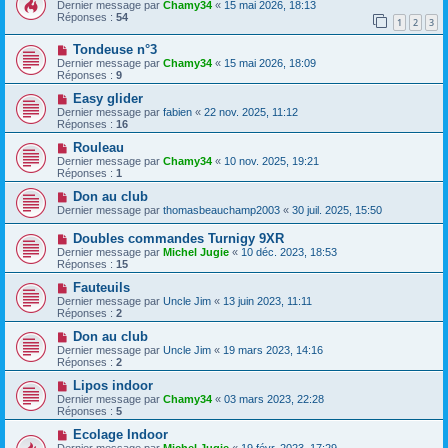
Dernier message par
Chamy34
«
15 mai 2026, 18:13
Réponses :
54
1
2
3
Tondeuse n°3
Dernier message par
Chamy34
«
15 mai 2026, 18:09
Réponses :
9
Easy glider
Dernier message par
fabien
«
22 nov. 2025, 11:12
Réponses :
16
Rouleau
Dernier message par
Chamy34
«
10 nov. 2025, 19:21
Réponses :
1
Don au club
Dernier message par
thomasbeauchamp2003
«
30 juil. 2025, 15:50
Doubles commandes Turnigy 9XR
Dernier message par
Michel Jugie
«
10 déc. 2023, 18:53
Réponses :
15
Fauteuils
Dernier message par
Uncle Jim
«
13 juin 2023, 11:11
Réponses :
2
Don au club
Dernier message par
Uncle Jim
«
19 mars 2023, 14:16
Réponses :
2
Lipos indoor
Dernier message par
Chamy34
«
03 mars 2023, 22:28
Réponses :
5
Ecolage Indoor