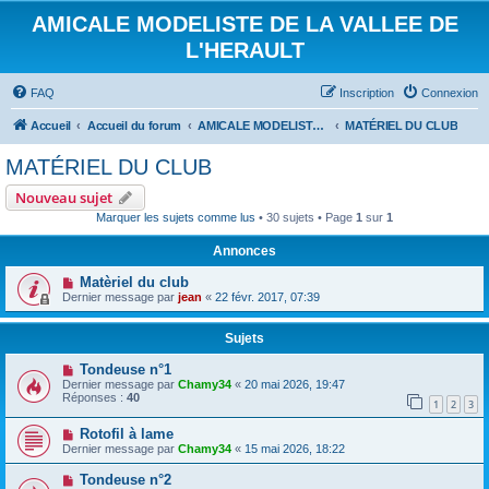
AMICALE MODELISTE DE LA VALLEE DE
L'HERAULT
FAQ
Inscription
Connexion
Accueil
Accueil du forum
AMICALE MODELISTE DE LA VALLEE DE L'HERAULT
MATÉRIEL DU CLUB
MATÉRIEL DU CLUB
Nouveau sujet
Marquer les sujets comme lus
• 30 sujets • Page
1
sur
1
Annonces
Matèriel du club
Dernier message par
jean
«
22 févr. 2017, 07:39
Sujets
Tondeuse n°1
Dernier message par
Chamy34
«
20 mai 2026, 19:47
Réponses :
40
1
2
3
Rotofil à lame
Dernier message par
Chamy34
«
15 mai 2026, 18:22
Tondeuse n°2