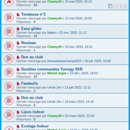
Dernier message par
Chamy34
«
15 mai 2026, 18:13
Réponses :
54
1
2
3
Tondeuse n°3
Dernier message par
Chamy34
«
15 mai 2026, 18:09
Réponses :
9
Easy glider
Dernier message par
fabien
«
22 nov. 2025, 11:12
Réponses :
16
Rouleau
Dernier message par
Chamy34
«
10 nov. 2025, 19:21
Réponses :
1
Don au club
Dernier message par
thomasbeauchamp2003
«
30 juil. 2025, 15:50
Doubles commandes Turnigy 9XR
Dernier message par
Michel Jugie
«
10 déc. 2023, 18:53
Réponses :
15
Fauteuils
Dernier message par
Uncle Jim
«
13 juin 2023, 11:11
Réponses :
2
Don au club
Dernier message par
Uncle Jim
«
19 mars 2023, 14:16
Réponses :
2
Lipos indoor
Dernier message par
Chamy34
«
03 mars 2023, 22:28
Réponses :
5
Ecolage Indoor