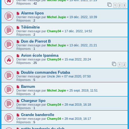
Dernier message par
Michel Jugie
«
19 févr. 2023, 17:29
Réponses :
42
1
2
3
Alarme lipos
Dernier message par
Michel Jugie
«
19 déc. 2022, 10:39
Réponses :
2
Télémétrie
Dernier message par
Chamy34
«
17 déc. 2022, 14:52
Réponses :
2
Don de Pierrot B
Dernier message par
Michel Jugie
«
13 déc. 2022, 21:21
Réponses :
1
Avion école Ipanéma
Dernier message par
Chamy34
«
15 mai 2022, 20:24
Réponses :
25
1
2
Double commandes Futaba
Dernier message par
Uncle Jim
«
07 mai 2020, 07:50
Réponses :
5
Barnum
Dernier message par
Michel Jugie
«
25 sept. 2019, 11:51
Réponses :
2
Chargeur lipo
Dernier message par
Chamy34
«
28 mai 2019, 16:18
Réponses :
1
Grande banderolle
Dernier message par
Chamy34
«
28 mai 2019, 16:17
Réponses :
5
petite banderole du club