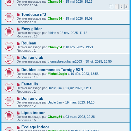
Dernier message par
Chamy34
«
15 mai 2026, 18:13
Réponses :
54
1
2
3
Tondeuse n°3
Dernier message par
Chamy34
«
15 mai 2026, 18:09
Réponses :
9
Easy glider
Dernier message par
fabien
«
22 nov. 2025, 11:12
Réponses :
16
Rouleau
Dernier message par
Chamy34
«
10 nov. 2025, 19:21
Réponses :
1
Don au club
Dernier message par
thomasbeauchamp2003
«
30 juil. 2025, 15:50
Doubles commandes Turnigy 9XR
Dernier message par
Michel Jugie
«
10 déc. 2023, 18:53
Réponses :
15
Fauteuils
Dernier message par
Uncle Jim
«
13 juin 2023, 11:11
Réponses :
2
Don au club
Dernier message par
Uncle Jim
«
19 mars 2023, 14:16
Réponses :
2
Lipos indoor
Dernier message par
Chamy34
«
03 mars 2023, 22:28
Réponses :
5
Ecolage Indoor