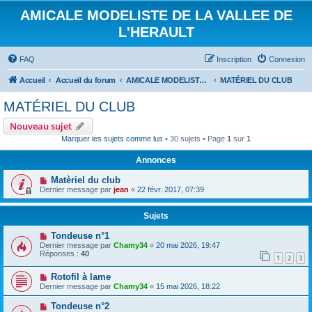
AMICALE MODELISTE DE LA VALLEE DE
L'HERAULT
FAQ
Inscription
Connexion
Accueil
Accueil du forum
AMICALE MODELISTE DE LA VALLEE DE L'HERAULT
MATÉRIEL DU CLUB
MATÉRIEL DU CLUB
Nouveau sujet
Marquer les sujets comme lus
• 30 sujets • Page
1
sur
1
Annonces
Matèriel du club
Dernier message par
jean
«
22 févr. 2017, 07:39
Sujets
Tondeuse n°1
Dernier message par
Chamy34
«
20 mai 2026, 19:47
Réponses :
40
1
2
3
Rotofil à lame
Dernier message par
Chamy34
«
15 mai 2026, 18:22
Tondeuse n°2