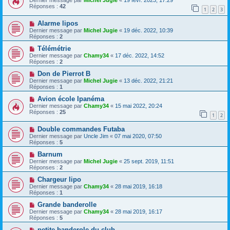
Dernier message par
Michel Jugie
«
19 févr. 2023, 17:29
Réponses :
42
1
2
3
Alarme lipos
Dernier message par
Michel Jugie
«
19 déc. 2022, 10:39
Réponses :
2
Télémétrie
Dernier message par
Chamy34
«
17 déc. 2022, 14:52
Réponses :
2
Don de Pierrot B
Dernier message par
Michel Jugie
«
13 déc. 2022, 21:21
Réponses :
1
Avion école Ipanéma
Dernier message par
Chamy34
«
15 mai 2022, 20:24
Réponses :
25
1
2
Double commandes Futaba
Dernier message par
Uncle Jim
«
07 mai 2020, 07:50
Réponses :
5
Barnum
Dernier message par
Michel Jugie
«
25 sept. 2019, 11:51
Réponses :
2
Chargeur lipo
Dernier message par
Chamy34
«
28 mai 2019, 16:18
Réponses :
1
Grande banderolle
Dernier message par
Chamy34
«
28 mai 2019, 16:17
Réponses :
5
petite banderole du club