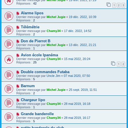
Dernier message par
Michel Jugie
«
19 févr. 2023, 17:29
Réponses :
42
1
2
3
Alarme lipos
Dernier message par
Michel Jugie
«
19 déc. 2022, 10:39
Réponses :
2
Télémétrie
Dernier message par
Chamy34
«
17 déc. 2022, 14:52
Réponses :
2
Don de Pierrot B
Dernier message par
Michel Jugie
«
13 déc. 2022, 21:21
Réponses :
1
Avion école Ipanéma
Dernier message par
Chamy34
«
15 mai 2022, 20:24
Réponses :
25
1
2
Double commandes Futaba
Dernier message par
Uncle Jim
«
07 mai 2020, 07:50
Réponses :
5
Barnum
Dernier message par
Michel Jugie
«
25 sept. 2019, 11:51
Réponses :
2
Chargeur lipo
Dernier message par
Chamy34
«
28 mai 2019, 16:18
Réponses :
1
Grande banderolle
Dernier message par
Chamy34
«
28 mai 2019, 16:17
Réponses :
5
petite banderole du club