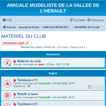
AMICALE MODELISTE DE LA VALLEE DE
L'HERAULT
FAQ
Inscription
Connexion
Accueil
Accueil du forum
AMICALE MODELISTE DE LA VALLEE DE L'HERAULT
MATÉRIEL DU CLUB
MATÉRIEL DU CLUB
Nouveau sujet
Marquer les sujets comme lus
• 30 sujets • Page
1
sur
1
Annonces
Matèriel du club
Dernier message par
jean
«
22 févr. 2017, 07:39
Sujets
Tondeuse n°1
Dernier message par
Chamy34
«
20 mai 2026, 19:47
Réponses :
40
1
2
3
Rotofil à lame
Dernier message par
Chamy34
«
15 mai 2026, 18:22
Tondeuse n°2