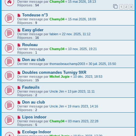
Dernier message par
Chamy34
«
15 mai 2026, 18:13
Réponses :
54
1
2
3
Tondeuse n°3
Dernier message par
Chamy34
«
15 mai 2026, 18:09
Réponses :
9
Easy glider
Dernier message par
fabien
«
22 nov. 2025, 11:12
Réponses :
16
Rouleau
Dernier message par
Chamy34
«
10 nov. 2025, 19:21
Réponses :
1
Don au club
Dernier message par
thomasbeauchamp2003
«
30 juil. 2025, 15:50
Doubles commandes Turnigy 9XR
Dernier message par
Michel Jugie
«
10 déc. 2023, 18:53
Réponses :
15
Fauteuils
Dernier message par
Uncle Jim
«
13 juin 2023, 11:11
Réponses :
2
Don au club
Dernier message par
Uncle Jim
«
19 mars 2023, 14:16
Réponses :
2
Lipos indoor
Dernier message par
Chamy34
«
03 mars 2023, 22:28
Réponses :
5
Ecolage Indoor