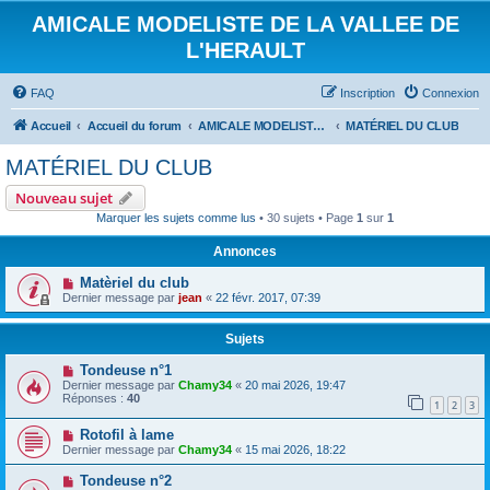
AMICALE MODELISTE DE LA VALLEE DE
L'HERAULT
FAQ
Inscription
Connexion
Accueil
Accueil du forum
AMICALE MODELISTE DE LA VALLEE DE L'HERAULT
MATÉRIEL DU CLUB
MATÉRIEL DU CLUB
Nouveau sujet
Marquer les sujets comme lus
• 30 sujets • Page
1
sur
1
Annonces
Matèriel du club
Dernier message par
jean
«
22 févr. 2017, 07:39
Sujets
Tondeuse n°1
Dernier message par
Chamy34
«
20 mai 2026, 19:47
Réponses :
40
1
2
3
Rotofil à lame
Dernier message par
Chamy34
«
15 mai 2026, 18:22
Tondeuse n°2