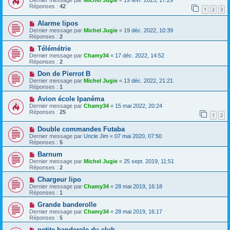
Dernier message par
Michel Jugie
«
19 févr. 2023, 17:29
Réponses :
42
1
2
3
Alarme lipos
Dernier message par
Michel Jugie
«
19 déc. 2022, 10:39
Réponses :
2
Télémétrie
Dernier message par
Chamy34
«
17 déc. 2022, 14:52
Réponses :
2
Don de Pierrot B
Dernier message par
Michel Jugie
«
13 déc. 2022, 21:21
Réponses :
1
Avion école Ipanéma
Dernier message par
Chamy34
«
15 mai 2022, 20:24
Réponses :
25
1
2
Double commandes Futaba
Dernier message par
Uncle Jim
«
07 mai 2020, 07:50
Réponses :
5
Barnum
Dernier message par
Michel Jugie
«
25 sept. 2019, 11:51
Réponses :
2
Chargeur lipo
Dernier message par
Chamy34
«
28 mai 2019, 16:18
Réponses :
1
Grande banderolle
Dernier message par
Chamy34
«
28 mai 2019, 16:17
Réponses :
5
petite banderole du club