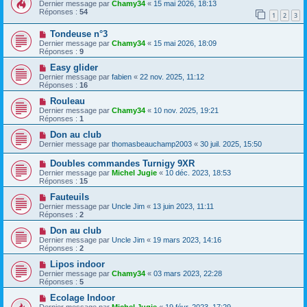
Dernier message par
Chamy34
«
15 mai 2026, 18:13
Réponses :
54
1
2
3
Tondeuse n°3
Dernier message par
Chamy34
«
15 mai 2026, 18:09
Réponses :
9
Easy glider
Dernier message par
fabien
«
22 nov. 2025, 11:12
Réponses :
16
Rouleau
Dernier message par
Chamy34
«
10 nov. 2025, 19:21
Réponses :
1
Don au club
Dernier message par
thomasbeauchamp2003
«
30 juil. 2025, 15:50
Doubles commandes Turnigy 9XR
Dernier message par
Michel Jugie
«
10 déc. 2023, 18:53
Réponses :
15
Fauteuils
Dernier message par
Uncle Jim
«
13 juin 2023, 11:11
Réponses :
2
Don au club
Dernier message par
Uncle Jim
«
19 mars 2023, 14:16
Réponses :
2
Lipos indoor
Dernier message par
Chamy34
«
03 mars 2023, 22:28
Réponses :
5
Ecolage Indoor