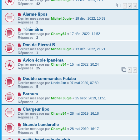
Dernier message par
Michel Jugie
«
19 févr. 2023, 17:29
Réponses :
42
1
2
3
Alarme lipos
Dernier message par
Michel Jugie
«
19 déc. 2022, 10:39
Réponses :
2
Télémétrie
Dernier message par
Chamy34
«
17 déc. 2022, 14:52
Réponses :
2
Don de Pierrot B
Dernier message par
Michel Jugie
«
13 déc. 2022, 21:21
Réponses :
1
Avion école Ipanéma
Dernier message par
Chamy34
«
15 mai 2022, 20:24
Réponses :
25
1
2
Double commandes Futaba
Dernier message par
Uncle Jim
«
07 mai 2020, 07:50
Réponses :
5
Barnum
Dernier message par
Michel Jugie
«
25 sept. 2019, 11:51
Réponses :
2
Chargeur lipo
Dernier message par
Chamy34
«
28 mai 2019, 16:18
Réponses :
1
Grande banderolle
Dernier message par
Chamy34
«
28 mai 2019, 16:17
Réponses :
5
petite banderole du club