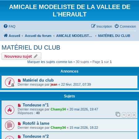
AMICALE MODELISTE DE LA VALLEE DE
L'HERAULT
FAQ
Inscription
Connexion
Accueil
Accueil du forum
AMICALE MODELISTE DE LA VALLEE DE L'HERAULT
MATÉRIEL DU CLUB
MATÉRIEL DU CLUB
Nouveau sujet
Marquer les sujets comme lus
• 30 sujets • Page
1
sur
1
Annonces
Matèriel du club
Dernier message par
jean
«
22 févr. 2017, 07:39
Sujets
Tondeuse n°1
Dernier message par
Chamy34
«
20 mai 2026, 19:47
Réponses :
40
1
2
3
Rotofil à lame
Dernier message par
Chamy34
«
15 mai 2026, 18:22
Tondeuse n°2