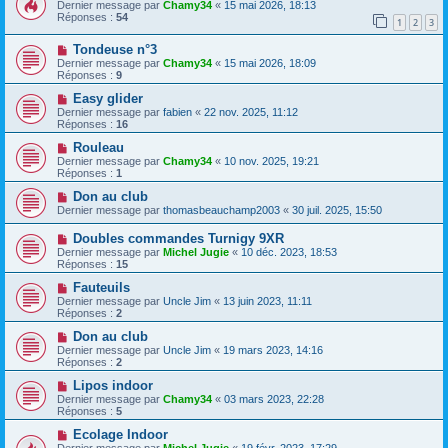
Dernier message par
Chamy34
«
15 mai 2026, 18:13
Réponses :
54
1
2
3
Tondeuse n°3
Dernier message par
Chamy34
«
15 mai 2026, 18:09
Réponses :
9
Easy glider
Dernier message par
fabien
«
22 nov. 2025, 11:12
Réponses :
16
Rouleau
Dernier message par
Chamy34
«
10 nov. 2025, 19:21
Réponses :
1
Don au club
Dernier message par
thomasbeauchamp2003
«
30 juil. 2025, 15:50
Doubles commandes Turnigy 9XR
Dernier message par
Michel Jugie
«
10 déc. 2023, 18:53
Réponses :
15
Fauteuils
Dernier message par
Uncle Jim
«
13 juin 2023, 11:11
Réponses :
2
Don au club
Dernier message par
Uncle Jim
«
19 mars 2023, 14:16
Réponses :
2
Lipos indoor
Dernier message par
Chamy34
«
03 mars 2023, 22:28
Réponses :
5
Ecolage Indoor