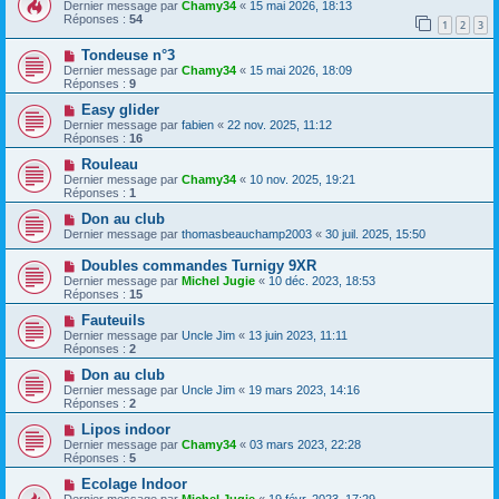
Dernier message par
Chamy34
«
15 mai 2026, 18:13
Réponses :
54
1
2
3
Tondeuse n°3
Dernier message par
Chamy34
«
15 mai 2026, 18:09
Réponses :
9
Easy glider
Dernier message par
fabien
«
22 nov. 2025, 11:12
Réponses :
16
Rouleau
Dernier message par
Chamy34
«
10 nov. 2025, 19:21
Réponses :
1
Don au club
Dernier message par
thomasbeauchamp2003
«
30 juil. 2025, 15:50
Doubles commandes Turnigy 9XR
Dernier message par
Michel Jugie
«
10 déc. 2023, 18:53
Réponses :
15
Fauteuils
Dernier message par
Uncle Jim
«
13 juin 2023, 11:11
Réponses :
2
Don au club
Dernier message par
Uncle Jim
«
19 mars 2023, 14:16
Réponses :
2
Lipos indoor
Dernier message par
Chamy34
«
03 mars 2023, 22:28
Réponses :
5
Ecolage Indoor