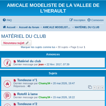
AMICALE MODELISTE DE LA VALLEE DE
L'HERAULT
FAQ
Inscription
Connexion
Accueil
Accueil du forum
AMICALE MODELISTE DE LA VALLEE DE L'HERAULT
MATÉRIEL DU CLUB
MATÉRIEL DU CLUB
Nouveau sujet
Marquer les sujets comme lus
• 30 sujets • Page
1
sur
1
Annonces
Matèriel du club
Dernier message par
jean
«
22 févr. 2017, 07:39
Sujets
Tondeuse n°1
Dernier message par
Chamy34
«
20 mai 2026, 19:47
Réponses :
40
1
2
3
Rotofil à lame
Dernier message par
Chamy34
«
15 mai 2026, 18:22
Tondeuse n°2