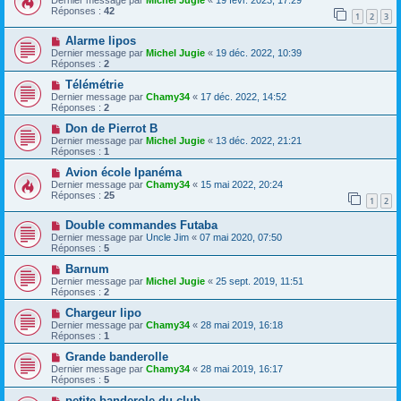
Dernier message par
Michel Jugie
«
19 févr. 2023, 17:29
Réponses :
42
1
2
3
Alarme lipos
Dernier message par
Michel Jugie
«
19 déc. 2022, 10:39
Réponses :
2
Télémétrie
Dernier message par
Chamy34
«
17 déc. 2022, 14:52
Réponses :
2
Don de Pierrot B
Dernier message par
Michel Jugie
«
13 déc. 2022, 21:21
Réponses :
1
Avion école Ipanéma
Dernier message par
Chamy34
«
15 mai 2022, 20:24
Réponses :
25
1
2
Double commandes Futaba
Dernier message par
Uncle Jim
«
07 mai 2020, 07:50
Réponses :
5
Barnum
Dernier message par
Michel Jugie
«
25 sept. 2019, 11:51
Réponses :
2
Chargeur lipo
Dernier message par
Chamy34
«
28 mai 2019, 16:18
Réponses :
1
Grande banderolle
Dernier message par
Chamy34
«
28 mai 2019, 16:17
Réponses :
5
petite banderole du club