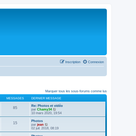
Inscription
Connexion
Marquer tous les sous-forums comme lus
MESSAGES
DERNIER MESSAGE
Re: Photos et vidéo
85
C
par
Chamy34
o
10 mars 2020, 19:54
n
s
Photos
15
u
C
par
jean
l
o
02 juil. 2018, 08:19
t
n
e
s