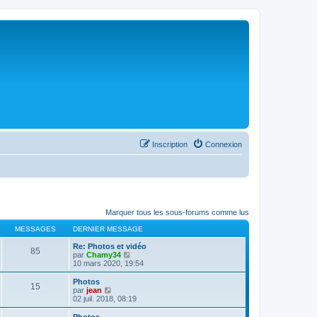
Inscription
Connexion
Marquer tous les sous-forums comme lus
MESSAGES
DERNIER MESSAGE
Re: Photos et vidéo
85
C
par
Chamy34
o
10 mars 2020, 19:54
n
s
Photos
15
u
C
par
jean
l
o
02 juil. 2018, 08:19
t
n
e
s