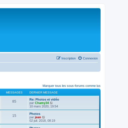
Inscription
Connexion
Marquer tous les sous-forums comme lus
MESSAGES
DERNIER MESSAGE
Re: Photos et vidéo
85
C
par
Chamy34
o
10 mars 2020, 19:54
n
s
Photos
15
u
C
par
jean
l
o
02 juil. 2018, 08:19
t
n
e
s