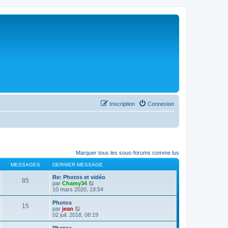
Inscription
Connexion
Marquer tous les sous-forums comme lus
MESSAGES
DERNIER MESSAGE
Re: Photos et vidéo
85
C
par
Chamy34
o
10 mars 2020, 19:54
n
s
Photos
15
u
C
par
jean
l
o
02 juil. 2018, 08:19
t
n
e
s