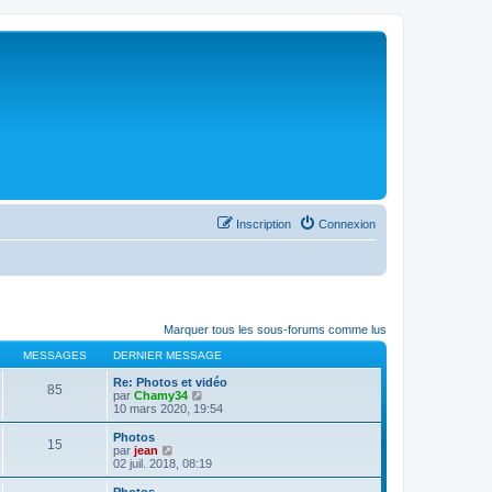
Inscription
Connexion
Marquer tous les sous-forums comme lus
MESSAGES
DERNIER MESSAGE
Re: Photos et vidéo
85
C
par
Chamy34
o
10 mars 2020, 19:54
n
s
Photos
15
u
C
par
jean
l
o
02 juil. 2018, 08:19
t
n
e
s