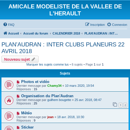
AMICALE MODELISTE DE LA VALLEE DE
L'HERAULT
FAQ
Inscription
Connexion
Accueil
Accueil du forum
CALENDRIER 2018
PLAN'AUDRAN : INTER CLUBS PLANEURS 22 AVRIL 2018
PLAN'AUDRAN : INTER CLUBS PLANEURS 22
AVRIL 2018
Nouveau sujet
Marquer les sujets comme lus
• 6 sujets • Page
1
sur
1
Sujets
Photos et vidéo
Dernier message par
Chamy34
«
10 mars 2020, 19:54
Réponses :
15
Organisation du Plan'Audran
Dernier message par
guilhem bougette
«
25 avr. 2018, 08:47
Réponses :
25
1
2
Météo
Dernier message par
jean
«
18 avr. 2018, 10:30
Réponses :
9
Sticker