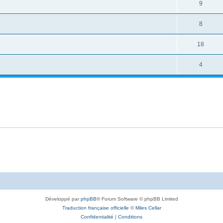
9
8
18
4
Développé par
phpBB
® Forum Software © phpBB Limited
Traduction française officielle
©
Miles Cellar
Confidentialité
|
Conditions