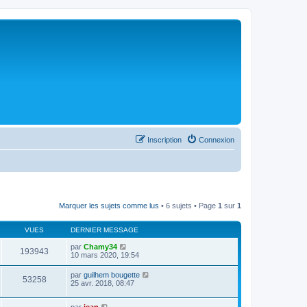
Inscription
Connexion
Marquer les sujets comme lus
• 6 sujets • Page
1
sur
1
VUES
DERNIER MESSAGE
par
Chamy34
193943
10 mars 2020, 19:54
par
guilhem bougette
53258
25 avr. 2018, 08:47
par
jean