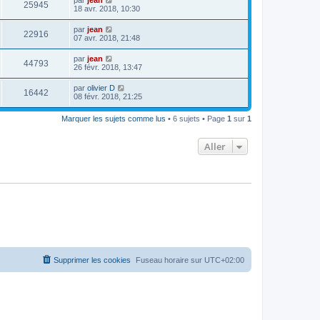
25945
18 avr. 2018, 10:30
par
jean
22916
07 avr. 2018, 21:48
par
jean
44793
26 févr. 2018, 13:47
par
olivier D
16442
08 févr. 2018, 21:25
Marquer les sujets comme lus
• 6 sujets • Page
1
sur
1
Aller
Supprimer les cookies
Fuseau horaire sur
UTC+02:00