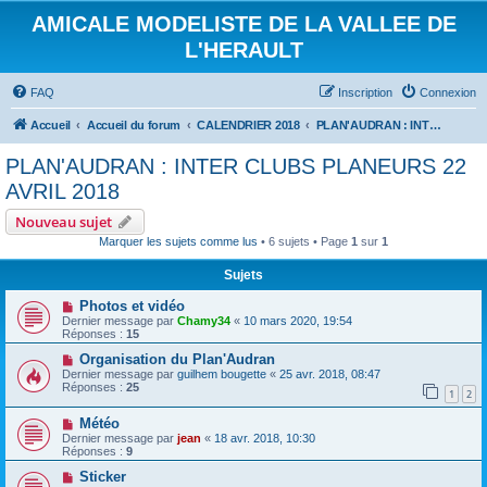
AMICALE MODELISTE DE LA VALLEE DE
L'HERAULT
FAQ
Inscription
Connexion
Accueil
Accueil du forum
CALENDRIER 2018
PLAN'AUDRAN : INTER CLUBS PLANEURS 22 AVRIL 2018
PLAN'AUDRAN : INTER CLUBS PLANEURS 22
AVRIL 2018
Nouveau sujet
Marquer les sujets comme lus
• 6 sujets • Page
1
sur
1
Sujets
Photos et vidéo
Dernier message par
Chamy34
«
10 mars 2020, 19:54
Réponses :
15
Organisation du Plan'Audran
Dernier message par
guilhem bougette
«
25 avr. 2018, 08:47
Réponses :
25
1
2
Météo
Dernier message par
jean
«
18 avr. 2018, 10:30
Réponses :
9
Sticker