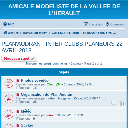
AMICALE MODELISTE DE LA VALLEE DE
L'HERAULT
FAQ
Inscription
Connexion
Accueil
Accueil du forum
CALENDRIER 2018
PLAN'AUDRAN : INTER CLUBS PLANEURS 22 AVRIL 2018
PLAN'AUDRAN : INTER CLUBS PLANEURS 22
AVRIL 2018
Nouveau sujet
Marquer les sujets comme lus
• 6 sujets • Page
1
sur
1
Sujets
Photos et vidéo
Dernier message par
Chamy34
«
10 mars 2020, 19:54
Réponses :
15
Organisation du Plan'Audran
Dernier message par
guilhem bougette
«
25 avr. 2018, 08:47
Réponses :
25
1
2
Météo
Dernier message par
jean
«
18 avr. 2018, 10:30
Réponses :
9
Sticker