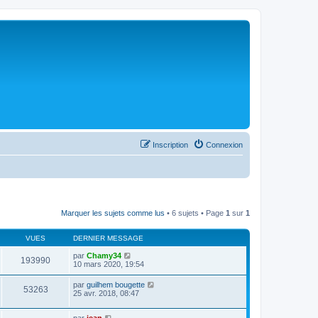
Inscription
Connexion
Marquer les sujets comme lus
• 6 sujets • Page
1
sur
1
VUES
DERNIER MESSAGE
par
Chamy34
193990
10 mars 2020, 19:54
par
guilhem bougette
53263
25 avr. 2018, 08:47
par
jean