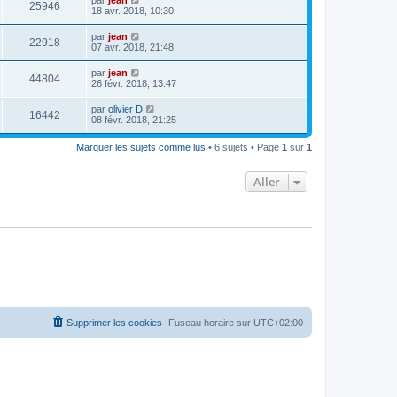
25946
18 avr. 2018, 10:30
par
jean
22918
07 avr. 2018, 21:48
par
jean
44804
26 févr. 2018, 13:47
par
olivier D
16442
08 févr. 2018, 21:25
Marquer les sujets comme lus
• 6 sujets • Page
1
sur
1
Aller
Supprimer les cookies
Fuseau horaire sur
UTC+02:00