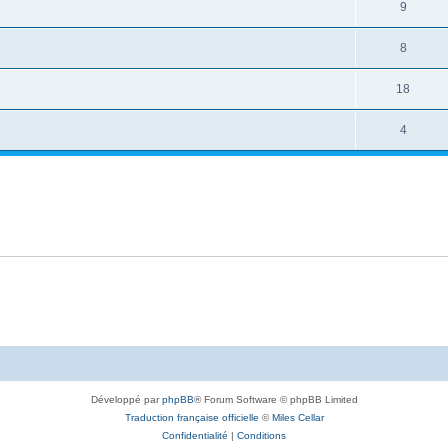
9
8
18
4
Développé par
phpBB
® Forum Software © phpBB Limited
Traduction française officielle
©
Miles Cellar
Confidentialité
|
Conditions