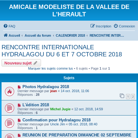
AMICALE MODELISTE DE LA VALLEE DE
L'HERAULT
FAQ
Inscription
Connexion
Accueil
Accueil du forum
CALENDRIER 2018
RENCONTRE INTERNATIONALE HYDRALAGOU DU 6 ET 7 OCTOBRE 2018
RENCONTRE INTERNATIONALE
HYDRALAGOU DU 6 ET 7 OCTOBRE 2018
Nouveau sujet
Marquer les sujets comme lus
• 6 sujets • Page
1
sur
1
Sujets
Photos Hydralagou 2018
Dernier message par
jean
«
14 oct. 2018, 11:06
Réponses :
28
1
2
L'édition 2018
Dernier message par
Michel Jugie
«
12 oct. 2018, 14:59
Réponses :
6
Confirmation pour Hydralagou 2018
Dernier message par
Uncle Jim
«
05 oct. 2018, 08:40
Réponses :
1
REUNION DE PREPARATION DIMANCHE 02 SEPTEMBRE