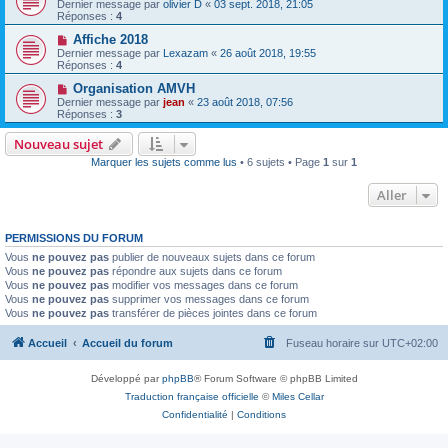
Dernier message par
olivier D
«
03 sept. 2018, 21:05
Réponses :
4
Affiche 2018
Dernier message par
Lexazam
«
26 août 2018, 19:55
Réponses :
4
Organisation AMVH
Dernier message par
jean
«
23 août 2018, 07:56
Réponses :
3
Nouveau sujet
Marquer les sujets comme lus
• 6 sujets • Page
1
sur
1
Aller
PERMISSIONS DU FORUM
Vous
ne pouvez pas
publier de nouveaux sujets dans ce forum
Vous
ne pouvez pas
répondre aux sujets dans ce forum
Vous
ne pouvez pas
modifier vos messages dans ce forum
Vous
ne pouvez pas
supprimer vos messages dans ce forum
Vous
ne pouvez pas
transférer de pièces jointes dans ce forum
Accueil
Accueil du forum
Fuseau horaire sur
UTC+02:00
Développé par
phpBB
® Forum Software © phpBB Limited
Traduction française officielle
©
Miles Cellar
Confidentialité
|
Conditions