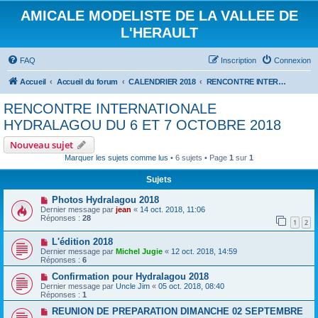
AMICALE MODELISTE DE LA VALLEE DE
L'HERAULT
FAQ
Inscription
Connexion
Accueil
Accueil du forum
CALENDRIER 2018
RENCONTRE INTERNATIONALE HYDRALAGOU DU 6 ET 7 OCTOBRE 2018
RENCONTRE INTERNATIONALE
HYDRALAGOU DU 6 ET 7 OCTOBRE 2018
Nouveau sujet
Marquer les sujets comme lus
• 6 sujets • Page
1
sur
1
Sujets
Photos Hydralagou 2018
Dernier message par
jean
«
14 oct. 2018, 11:06
Réponses :
28
1
2
L'édition 2018
Dernier message par
Michel Jugie
«
12 oct. 2018, 14:59
Réponses :
6
Confirmation pour Hydralagou 2018
Dernier message par
Uncle Jim
«
05 oct. 2018, 08:40
Réponses :
1
REUNION DE PREPARATION DIMANCHE 02 SEPTEMBRE