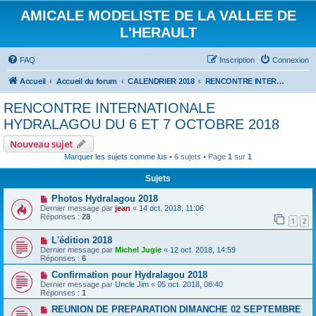
AMICALE MODELISTE DE LA VALLEE DE
L'HERAULT
FAQ
Inscription
Connexion
Accueil
Accueil du forum
CALENDRIER 2018
RENCONTRE INTERNATIONALE HYDRALAGOU DU 6 ET 7 OCTOBRE 2018
RENCONTRE INTERNATIONALE
HYDRALAGOU DU 6 ET 7 OCTOBRE 2018
Nouveau sujet
Marquer les sujets comme lus
• 6 sujets • Page
1
sur
1
Sujets
Photos Hydralagou 2018
Dernier message par
jean
«
14 oct. 2018, 11:06
Réponses :
28
1
2
L'édition 2018
Dernier message par
Michel Jugie
«
12 oct. 2018, 14:59
Réponses :
6
Confirmation pour Hydralagou 2018
Dernier message par
Uncle Jim
«
05 oct. 2018, 08:40
Réponses :
1
REUNION DE PREPARATION DIMANCHE 02 SEPTEMBRE