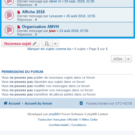
Dernier message par
olivier D
«
03 sept. 2018, 21:05
Réponses :
4
Affiche 2018
Dernier message par
Lexazam
«
26 août 2018, 19:55
Réponses :
4
Organisation AMVH
Dernier message par
jean
«
23 août 2018, 07:56
Réponses :
3
Nouveau sujet
Marquer les sujets comme lus
• 6 sujets • Page
1
sur
1
Aller
PERMISSIONS DU FORUM
Vous
ne pouvez pas
publier de nouveaux sujets dans ce forum
Vous
ne pouvez pas
répondre aux sujets dans ce forum
Vous
ne pouvez pas
modifier vos messages dans ce forum
Vous
ne pouvez pas
supprimer vos messages dans ce forum
Vous
ne pouvez pas
transférer de pièces jointes dans ce forum
Accueil
Accueil du forum
Fuseau horaire sur
UTC+02:00
Développé par
phpBB
® Forum Software © phpBB Limited
Traduction française officielle
©
Miles Cellar
Confidentialité
|
Conditions