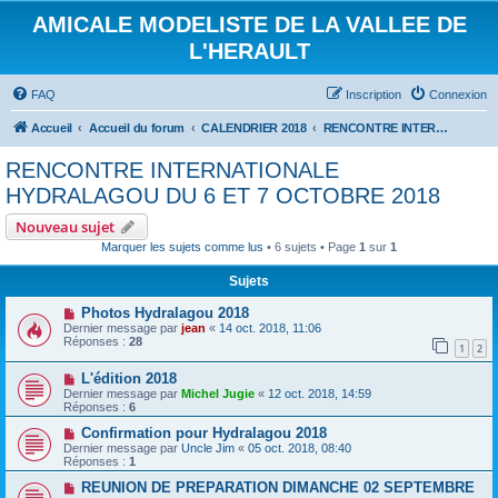
AMICALE MODELISTE DE LA VALLEE DE
L'HERAULT
FAQ
Inscription
Connexion
Accueil
Accueil du forum
CALENDRIER 2018
RENCONTRE INTERNATIONALE HYDRALAGOU DU 6 ET 7 OCTOBRE 2018
RENCONTRE INTERNATIONALE
HYDRALAGOU DU 6 ET 7 OCTOBRE 2018
Nouveau sujet
Marquer les sujets comme lus
• 6 sujets • Page
1
sur
1
Sujets
Photos Hydralagou 2018
Dernier message par
jean
«
14 oct. 2018, 11:06
Réponses :
28
1
2
L'édition 2018
Dernier message par
Michel Jugie
«
12 oct. 2018, 14:59
Réponses :
6
Confirmation pour Hydralagou 2018
Dernier message par
Uncle Jim
«
05 oct. 2018, 08:40
Réponses :
1
REUNION DE PREPARATION DIMANCHE 02 SEPTEMBRE