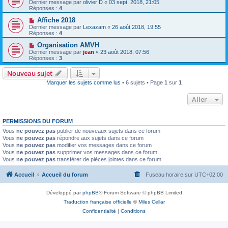
Dernier message par
olivier D
«
03 sept. 2018, 21:05
Réponses :
4
Affiche 2018
Dernier message par
Lexazam
«
26 août 2018, 19:55
Réponses :
4
Organisation AMVH
Dernier message par
jean
«
23 août 2018, 07:56
Réponses :
3
Nouveau sujet
Marquer les sujets comme lus
• 6 sujets • Page
1
sur
1
Aller
PERMISSIONS DU FORUM
Vous
ne pouvez pas
publier de nouveaux sujets dans ce forum
Vous
ne pouvez pas
répondre aux sujets dans ce forum
Vous
ne pouvez pas
modifier vos messages dans ce forum
Vous
ne pouvez pas
supprimer vos messages dans ce forum
Vous
ne pouvez pas
transférer de pièces jointes dans ce forum
Accueil
Accueil du forum
Fuseau horaire sur
UTC+02:00
Développé par
phpBB
® Forum Software © phpBB Limited
Traduction française officielle
©
Miles Cellar
Confidentialité
|
Conditions