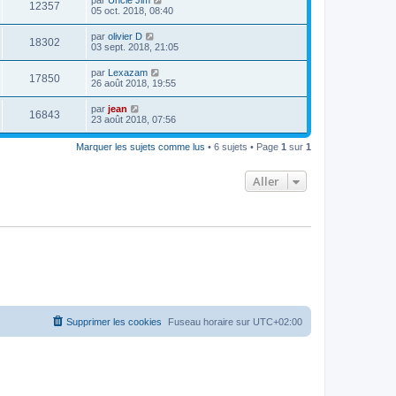
12357
05 oct. 2018, 08:40
par
olivier D
18302
03 sept. 2018, 21:05
par
Lexazam
17850
26 août 2018, 19:55
par
jean
16843
23 août 2018, 07:56
Marquer les sujets comme lus
• 6 sujets • Page
1
sur
1
Aller
Supprimer les cookies
Fuseau horaire sur
UTC+02:00