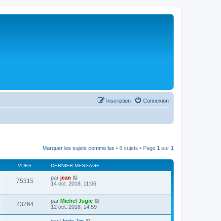
Inscription
Connexion
Marquer les sujets comme lus
• 6 sujets • Page
1
sur
1
VUES
DERNIER MESSAGE
par
jean
75315
14 oct. 2018, 11:06
par
Michel Jugie
23264
12 oct. 2018, 14:59
par
Uncle Jim