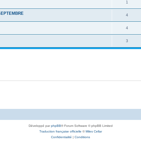
1
 SEPTEMBRE
4
4
3
Développé par
phpBB
® Forum Software © phpBB Limited
Traduction française officielle
©
Miles Cellar
Confidentialité
|
Conditions