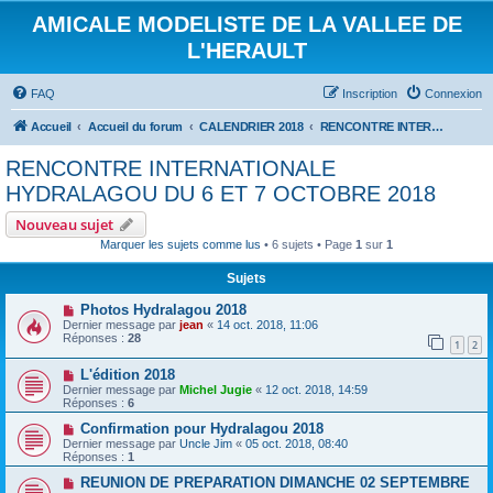
AMICALE MODELISTE DE LA VALLEE DE
L'HERAULT
FAQ
Inscription
Connexion
Accueil
Accueil du forum
CALENDRIER 2018
RENCONTRE INTERNATIONALE HYDRALAGOU DU 6 ET 7 OCTOBRE 2018
RENCONTRE INTERNATIONALE
HYDRALAGOU DU 6 ET 7 OCTOBRE 2018
Nouveau sujet
Marquer les sujets comme lus
• 6 sujets • Page
1
sur
1
Sujets
Photos Hydralagou 2018
Dernier message par
jean
«
14 oct. 2018, 11:06
Réponses :
28
1
2
L'édition 2018
Dernier message par
Michel Jugie
«
12 oct. 2018, 14:59
Réponses :
6
Confirmation pour Hydralagou 2018
Dernier message par
Uncle Jim
«
05 oct. 2018, 08:40
Réponses :
1
REUNION DE PREPARATION DIMANCHE 02 SEPTEMBRE