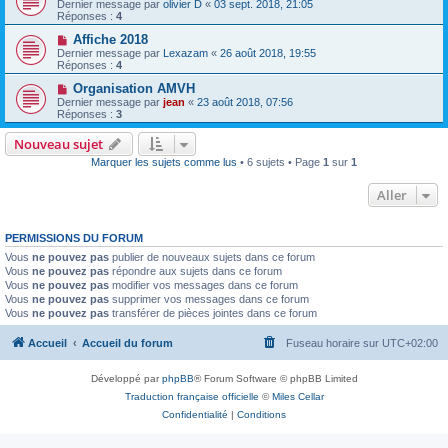
Dernier message par
olivier D
«
03 sept. 2018, 21:05
Réponses :
4
Affiche 2018
Dernier message par
Lexazam
«
26 août 2018, 19:55
Réponses :
4
Organisation AMVH
Dernier message par
jean
«
23 août 2018, 07:56
Réponses :
3
Nouveau sujet
Marquer les sujets comme lus
• 6 sujets • Page
1
sur
1
Aller
PERMISSIONS DU FORUM
Vous
ne pouvez pas
publier de nouveaux sujets dans ce forum
Vous
ne pouvez pas
répondre aux sujets dans ce forum
Vous
ne pouvez pas
modifier vos messages dans ce forum
Vous
ne pouvez pas
supprimer vos messages dans ce forum
Vous
ne pouvez pas
transférer de pièces jointes dans ce forum
Accueil
Accueil du forum
Fuseau horaire sur
UTC+02:00
Développé par
phpBB
® Forum Software © phpBB Limited
Traduction française officielle
©
Miles Cellar
Confidentialité
|
Conditions