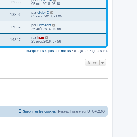
12363
05 oct. 2018, 08:40
par
olivier D
18306
03 sept. 2018, 21:05
par
Lexazam
17859
26 août 2018, 19:55
par
jean
16847
23 août 2018, 07:56
Marquer les sujets comme lus
• 6 sujets • Page
1
sur
1
Aller
Supprimer les cookies
Fuseau horaire sur
UTC+02:00