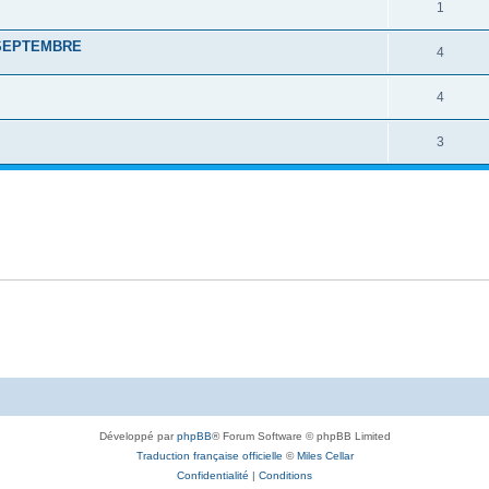
1
 SEPTEMBRE
4
4
3
Développé par
phpBB
® Forum Software © phpBB Limited
Traduction française officielle
©
Miles Cellar
Confidentialité
|
Conditions