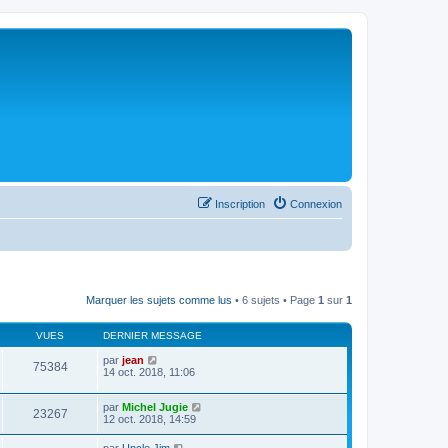
Inscription
Connexion
Marquer les sujets comme lus
• 6 sujets • Page
1
sur
1
VUES
DERNIER MESSAGE
par
jean
75384
14 oct. 2018, 11:06
par
Michel Jugie
23267
12 oct. 2018, 14:59
par
Uncle Jim