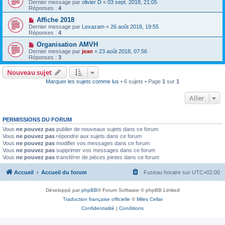
Dernier message par
olivier D
«
03 sept. 2018, 21:05
Réponses :
4
Affiche 2018
Dernier message par
Lexazam
«
26 août 2018, 19:55
Réponses :
4
Organisation AMVH
Dernier message par
jean
«
23 août 2018, 07:56
Réponses :
3
Nouveau sujet
Marquer les sujets comme lus
• 6 sujets • Page
1
sur
1
Aller
PERMISSIONS DU FORUM
Vous
ne pouvez pas
publier de nouveaux sujets dans ce forum
Vous
ne pouvez pas
répondre aux sujets dans ce forum
Vous
ne pouvez pas
modifier vos messages dans ce forum
Vous
ne pouvez pas
supprimer vos messages dans ce forum
Vous
ne pouvez pas
transférer de pièces jointes dans ce forum
Accueil
Accueil du forum
Fuseau horaire sur
UTC+02:00
Développé par
phpBB
® Forum Software © phpBB Limited
Traduction française officielle
©
Miles Cellar
Confidentialité
|
Conditions