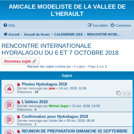
AMICALE MODELISTE DE LA VALLEE DE
L'HERAULT
FAQ
Inscription
Connexion
Accueil
Accueil du forum
CALENDRIER 2018
RENCONTRE INTERNATIONALE HYDRALAGOU DU 6 ET 7 OCTOBRE 2018
RENCONTRE INTERNATIONALE
HYDRALAGOU DU 6 ET 7 OCTOBRE 2018
Nouveau sujet
Marquer les sujets comme lus
• 6 sujets • Page
1
sur
1
Sujets
Photos Hydralagou 2018
Dernier message par
jean
«
14 oct. 2018, 11:06
Réponses :
28
1
2
L'édition 2018
Dernier message par
Michel Jugie
«
12 oct. 2018, 14:59
Réponses :
6
Confirmation pour Hydralagou 2018
Dernier message par
Uncle Jim
«
05 oct. 2018, 08:40
Réponses :
1
REUNION DE PREPARATION DIMANCHE 02 SEPTEMBRE