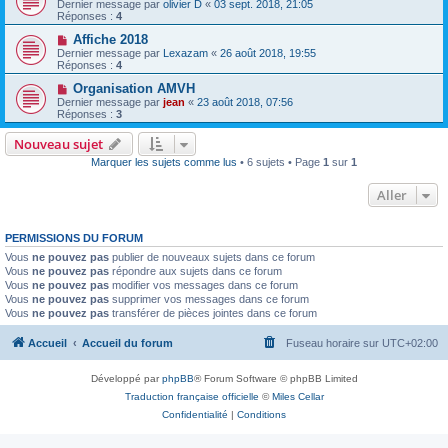
Dernier message par
olivier D
«
03 sept. 2018, 21:05
Réponses :
4
Affiche 2018
Dernier message par
Lexazam
«
26 août 2018, 19:55
Réponses :
4
Organisation AMVH
Dernier message par
jean
«
23 août 2018, 07:56
Réponses :
3
Nouveau sujet
Marquer les sujets comme lus
• 6 sujets • Page
1
sur
1
Aller
PERMISSIONS DU FORUM
Vous
ne pouvez pas
publier de nouveaux sujets dans ce forum
Vous
ne pouvez pas
répondre aux sujets dans ce forum
Vous
ne pouvez pas
modifier vos messages dans ce forum
Vous
ne pouvez pas
supprimer vos messages dans ce forum
Vous
ne pouvez pas
transférer de pièces jointes dans ce forum
Accueil
Accueil du forum
Fuseau horaire sur
UTC+02:00
Développé par
phpBB
® Forum Software © phpBB Limited
Traduction française officielle
©
Miles Cellar
Confidentialité
|
Conditions