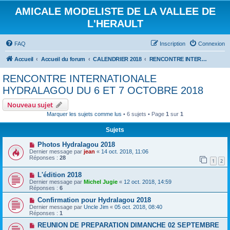
AMICALE MODELISTE DE LA VALLEE DE
L'HERAULT
FAQ
Inscription
Connexion
Accueil
Accueil du forum
CALENDRIER 2018
RENCONTRE INTERNATIONALE HYDRALAGOU DU 6 ET 7 OCTOBRE 2018
RENCONTRE INTERNATIONALE
HYDRALAGOU DU 6 ET 7 OCTOBRE 2018
Nouveau sujet
Marquer les sujets comme lus
• 6 sujets • Page
1
sur
1
Sujets
Photos Hydralagou 2018
Dernier message par
jean
«
14 oct. 2018, 11:06
Réponses :
28
1
2
L'édition 2018
Dernier message par
Michel Jugie
«
12 oct. 2018, 14:59
Réponses :
6
Confirmation pour Hydralagou 2018
Dernier message par
Uncle Jim
«
05 oct. 2018, 08:40
Réponses :
1
REUNION DE PREPARATION DIMANCHE 02 SEPTEMBRE