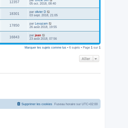
12357
05 oct. 2018, 08:40
par
olivier D
18301
03 sept. 2018, 21:05
par
Lexazam
17850
26 août 2018, 19:55
par
jean
16843
23 août 2018, 07:56
Marquer les sujets comme lus
• 6 sujets • Page
1
sur
1
Aller
Supprimer les cookies
Fuseau horaire sur
UTC+02:00