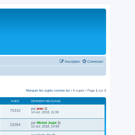
Inscription
Connexion
Marquer les sujets comme lus
• 6 sujets • Page
1
sur
1
VUES
DERNIER MESSAGE
par
jean
75310
14 oct. 2018, 11:06
par
Michel Jugie
23264
12 oct. 2018, 14:59
par
Uncle Jim