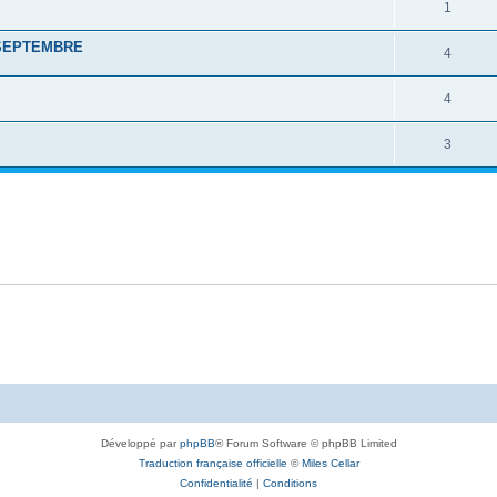
1
 SEPTEMBRE
4
4
3
Développé par
phpBB
® Forum Software © phpBB Limited
Traduction française officielle
©
Miles Cellar
Confidentialité
|
Conditions