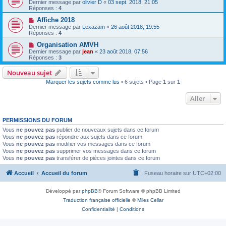
Dernier message par
olivier D
«
03 sept. 2018, 21:05
Réponses :
4
Affiche 2018
Dernier message par
Lexazam
«
26 août 2018, 19:55
Réponses :
4
Organisation AMVH
Dernier message par
jean
«
23 août 2018, 07:56
Réponses :
3
Nouveau sujet
Marquer les sujets comme lus
• 6 sujets • Page
1
sur
1
Aller
PERMISSIONS DU FORUM
Vous
ne pouvez pas
publier de nouveaux sujets dans ce forum
Vous
ne pouvez pas
répondre aux sujets dans ce forum
Vous
ne pouvez pas
modifier vos messages dans ce forum
Vous
ne pouvez pas
supprimer vos messages dans ce forum
Vous
ne pouvez pas
transférer de pièces jointes dans ce forum
Accueil
Accueil du forum
Fuseau horaire sur
UTC+02:00
Développé par
phpBB
® Forum Software © phpBB Limited
Traduction française officielle
©
Miles Cellar
Confidentialité
|
Conditions