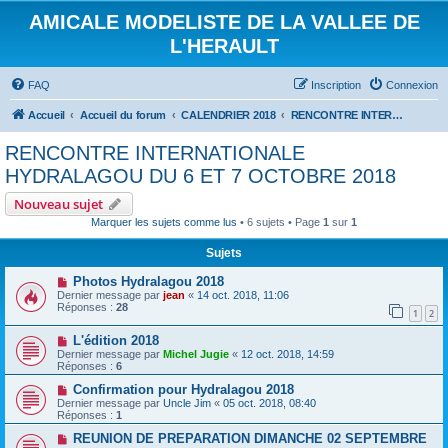
AMICALE MODELISTE DE LA VALLEE DE
L'HERAULT
FAQ
Inscription
Connexion
Accueil
Accueil du forum
CALENDRIER 2018
RENCONTRE INTERNATIONALE HYDRALAGOU DU 6 ET 7 OCTOBRE 2018
RENCONTRE INTERNATIONALE
HYDRALAGOU DU 6 ET 7 OCTOBRE 2018
Nouveau sujet
Marquer les sujets comme lus
• 6 sujets • Page
1
sur
1
Sujets
Photos Hydralagou 2018
Dernier message par
jean
«
14 oct. 2018, 11:06
Réponses :
28
1
2
L'édition 2018
Dernier message par
Michel Jugie
«
12 oct. 2018, 14:59
Réponses :
6
Confirmation pour Hydralagou 2018
Dernier message par
Uncle Jim
«
05 oct. 2018, 08:40
Réponses :
1
REUNION DE PREPARATION DIMANCHE 02 SEPTEMBRE