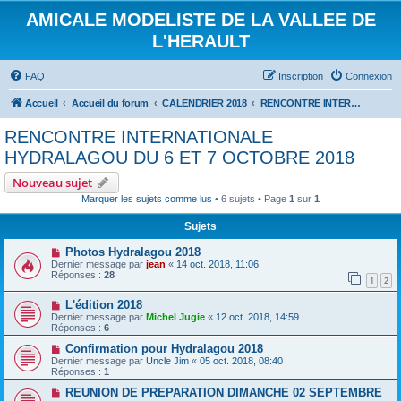
AMICALE MODELISTE DE LA VALLEE DE
L'HERAULT
FAQ
Inscription
Connexion
Accueil
Accueil du forum
CALENDRIER 2018
RENCONTRE INTERNATIONALE HYDRALAGOU DU 6 ET 7 OCTOBRE 2018
RENCONTRE INTERNATIONALE
HYDRALAGOU DU 6 ET 7 OCTOBRE 2018
Nouveau sujet
Marquer les sujets comme lus
• 6 sujets • Page
1
sur
1
Sujets
Photos Hydralagou 2018
Dernier message par
jean
«
14 oct. 2018, 11:06
Réponses :
28
1
2
L'édition 2018
Dernier message par
Michel Jugie
«
12 oct. 2018, 14:59
Réponses :
6
Confirmation pour Hydralagou 2018
Dernier message par
Uncle Jim
«
05 oct. 2018, 08:40
Réponses :
1
REUNION DE PREPARATION DIMANCHE 02 SEPTEMBRE