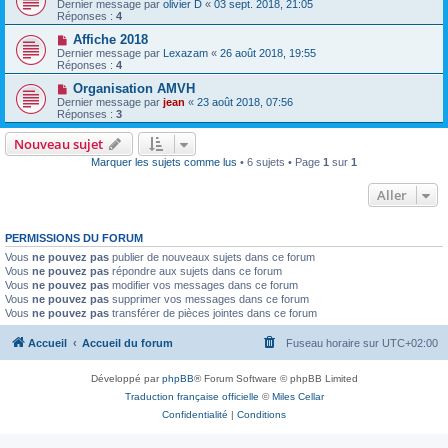
Dernier message par
olivier D
«
03 sept. 2018, 21:05
Réponses :
4
Affiche 2018
Dernier message par
Lexazam
«
26 août 2018, 19:55
Réponses :
4
Organisation AMVH
Dernier message par
jean
«
23 août 2018, 07:56
Réponses :
3
Nouveau sujet
Marquer les sujets comme lus
• 6 sujets • Page
1
sur
1
Aller
PERMISSIONS DU FORUM
Vous
ne pouvez pas
publier de nouveaux sujets dans ce forum
Vous
ne pouvez pas
répondre aux sujets dans ce forum
Vous
ne pouvez pas
modifier vos messages dans ce forum
Vous
ne pouvez pas
supprimer vos messages dans ce forum
Vous
ne pouvez pas
transférer de pièces jointes dans ce forum
Accueil
Accueil du forum
Fuseau horaire sur
UTC+02:00
Développé par
phpBB
® Forum Software © phpBB Limited
Traduction française officielle
©
Miles Cellar
Confidentialité
|
Conditions