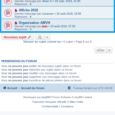
Dernier message par
olivier D
«
03 sept. 2018, 21:05
Réponses :
4
Affiche 2018
Dernier message par
Lexazam
«
26 août 2018, 19:55
Réponses :
4
Organisation AMVH
Dernier message par
jean
«
23 août 2018, 07:56
Réponses :
3
Nouveau sujet
Marquer les sujets comme lus
• 6 sujets • Page
1
sur
1
Aller
PERMISSIONS DU FORUM
Vous
ne pouvez pas
publier de nouveaux sujets dans ce forum
Vous
ne pouvez pas
répondre aux sujets dans ce forum
Vous
ne pouvez pas
modifier vos messages dans ce forum
Vous
ne pouvez pas
supprimer vos messages dans ce forum
Vous
ne pouvez pas
transférer de pièces jointes dans ce forum
Accueil
Accueil du forum
Fuseau horaire sur
UTC+02:00
Développé par
phpBB
® Forum Software © phpBB Limited
Traduction française officielle
©
Miles Cellar
Confidentialité
|
Conditions