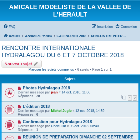
AMICALE MODELISTE DE LA VALLEE DE
L'HERAULT
FAQ
Inscription
Connexion
Accueil
Accueil du forum
CALENDRIER 2018
RENCONTRE INTERNATIONALE HYDRALAGOU DU 6 ET 7 OCTOBRE 2018
RENCONTRE INTERNATIONALE
HYDRALAGOU DU 6 ET 7 OCTOBRE 2018
Nouveau sujet
Marquer les sujets comme lus
• 6 sujets • Page
1
sur
1
Sujets
Photos Hydralagou 2018
Dernier message par
jean
«
14 oct. 2018, 11:06
Réponses :
28
1
2
L'édition 2018
Dernier message par
Michel Jugie
«
12 oct. 2018, 14:59
Réponses :
6
Confirmation pour Hydralagou 2018
Dernier message par
Uncle Jim
«
05 oct. 2018, 08:40
Réponses :
1
REUNION DE PREPARATION DIMANCHE 02 SEPTEMBRE