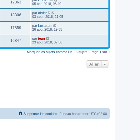
12363
05 oct. 2018, 08:40
par
olivier D
18306
03 sept. 2018, 21:05
par
Lexazam
17859
26 août 2018, 19:55
par
jean
16847
23 août 2018, 07:56
Marquer les sujets comme lus
• 6 sujets • Page
1
sur
1
Aller
Supprimer les cookies
Fuseau horaire sur
UTC+02:00