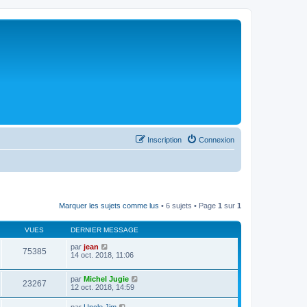
Inscription
Connexion
Marquer les sujets comme lus
• 6 sujets • Page
1
sur
1
VUES
DERNIER MESSAGE
par
jean
75385
14 oct. 2018, 11:06
par
Michel Jugie
23267
12 oct. 2018, 14:59
par
Uncle Jim