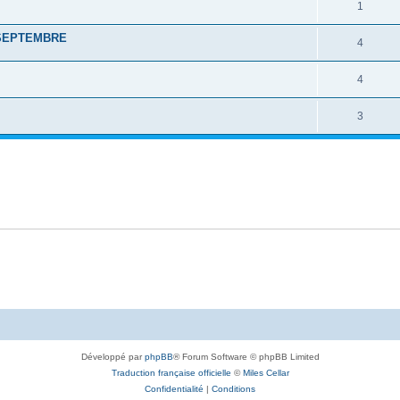
1
 SEPTEMBRE
4
4
3
Développé par
phpBB
® Forum Software © phpBB Limited
Traduction française officielle
©
Miles Cellar
Confidentialité
|
Conditions